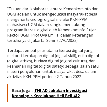
t
u
“Tujuan dari kolaborasi antara Kemenkominfo dan
k
UGM adalah untuk mengedukasi masyarakat desa
T
mengenai teknologi digital melalui KKN-PPM
i
mahasiswa UGM dalam rangka mendukung
n
g
program literasi digital oleh Kemenkominfo,” ujar
k
Rektor UGM, Prof Ova Emilia, dalam keterangan
a
tertulisnya di Jakarta, Senin (27/6/2022).
t
k
Terdapat empat pilar utama literasi digital yang
a
n
meliputi kecakapan digital (digital skill), etika digital
L
(digital ethics), budaya digital (digital culture), dan
i
keamanan digital (digital safety) sebagai salah satu
t
materi penyuluhan untuk masyarakat desa dalam
e
r
aktivitas KKN-PPM periode 2 Tahun 2022.
a
s
i
Baca Juga :
TNI AD Lakukan Investigasi
D
Kronologis Kecelakaan Heli Bell 412
i
g
i