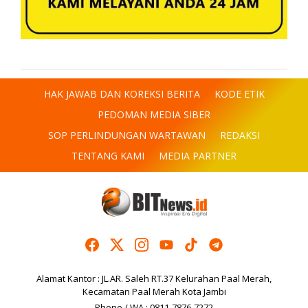
HAK JAWAB DAN KOREKSI BERITA
KODE ETIK
PEDOMAN MEDIA SIBER
SOP PERLINDUNGAN WARTAWAN
REDAKSI
TENTANG KAMI
MEDIA PARTNER
Alamat Kantor : JL.AR. Saleh RT.37 Kelurahan Paal Merah,
Kecamatan Paal Merah Kota Jambi
Phone / WA : 0811-7876-7272