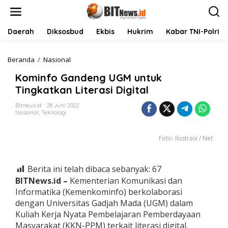
L
e
w
a
Daerah
Diksosbud
Ekbis
Hukrim
Kabar TNI-Polri
t
i
k
Beranda
/
Nasional
K
e
o
Kominfo Gandeng UGM untuk
k
m
o
i
Tingkatkan Literasi Digital
n
n
t
f
Bitnews.id
28 Juni 2022
Nasional
,
Teknologi
e
o
n
G
a
Foto: Ilustrasi / Net
n
d
e
Berita ini telah dibaca sebanyak:
67
n
g
BITNews.id –
Kementerian Komunikasi dan
U
Informatika (Kemenkominfo) berkolaborasi
G
dengan Universitas Gadjah Mada (UGM) dalam
M
Kuliah Kerja Nyata Pembelajaran Pemberdayaan
u
Masyarakat (KKN-PPM) terkait literasi digital.
n