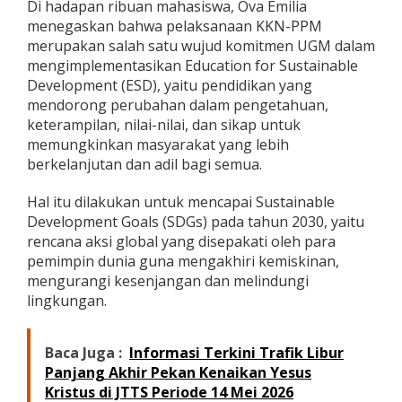
Di hadapan ribuan mahasiswa, Ova Emilia
t
menegaskan bahwa pelaksanaan KKN-PPM
a
merupakan salah satu wujud komitmen UGM dalam
l
mengimplementasikan Education for Sustainable
Development (ESD), yaitu pendidikan yang
mendorong perubahan dalam pengetahuan,
keterampilan, nilai-nilai, dan sikap untuk
memungkinkan masyarakat yang lebih
berkelanjutan dan adil bagi semua.
Hal itu dilakukan untuk mencapai Sustainable
Development Goals (SDGs) pada tahun 2030, yaitu
rencana aksi global yang disepakati oleh para
pemimpin dunia guna mengakhiri kemiskinan,
mengurangi kesenjangan dan melindungi
lingkungan.
Baca Juga :
Informasi Terkini Trafik Libur
Panjang Akhir Pekan Kenaikan Yesus
Kristus di JTTS Periode 14 Mei 2026