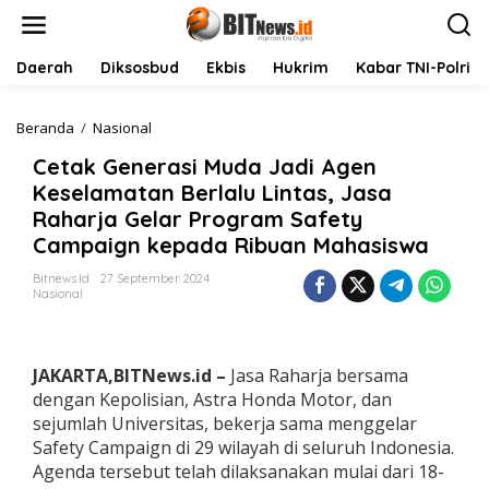
L
e
w
a
Daerah
Diksosbud
Ekbis
Hukrim
Kabar TNI-Polri
t
i
k
Beranda
/
Nasional
C
e
e
Cetak Generasi Muda Jadi Agen
k
t
o
a
Keselamatan Berlalu Lintas, Jasa
n
k
Raharja Gelar Program Safety
t
G
Campaign kepada Ribuan Mahasiswa
e
e
n
n
Bitnews.id
27 September 2024
e
Nasional
r
a
s
i
JAKARTA,BITNews.id –
Jasa Raharja bersama
M
dengan Kepolisian, Astra Honda Motor, dan
u
sejumlah Universitas, bekerja sama menggelar
d
a
Safety Campaign di 29 wilayah di seluruh Indonesia.
J
Agenda tersebut telah dilaksanakan mulai dari 18-
a