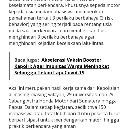
i
keselamatan berkendara, khususnya sepeda motor
n
kepada usia muda/mahasiswa, memberikan
t
pemahaman terkait 3 perilaku berbahaya (3 risk
a
behavior) yang sering terjadi pada rentang usia
s
,
muda saat berkendara, dan memberikan tips
J
menghindari 3 perilaku berbahaya agar
a
menghindari kejadian kecelakaan lalu-lintas.
s
a
R
Baca Juga :
Akselerasi Vaksin Booster,
a
Kapolri: Agar Imunitas Warga Meningkat
h
a
Sehingga Tekan Laju Covid-19
r
j
a
Aksi ini merupakan hasil kerja sama dari Kepolisian
G
di masing-masing wilayah, 29 universitas, dan 29
e
Cabang Astra Honda Motor dari Sumatera hingga
l
Papua. Dalam setiap kegiatan, sedikitnya 150
a
r
mahasiswa atau total lebih dari 4 ribu peserta turut
P
berpartisipasi untuk mendengarkan materi hingga
r
praktik berkendara yang aman.
o