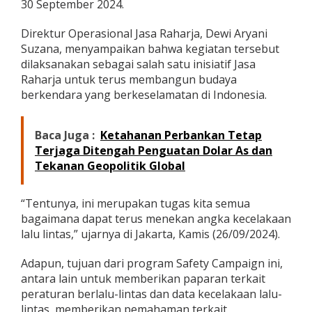
30 September 2024.
d
i
Direktur Operasional Jasa Raharja, Dewi Aryani
A
g
Suzana, menyampaikan bahwa kegiatan tersebut
e
dilaksanakan sebagai salah satu inisiatif Jasa
n
Raharja untuk terus membangun budaya
K
berkendara yang berkeselamatan di Indonesia.
e
s
e
l
Baca Juga :
Ketahanan Perbankan Tetap
a
Terjaga Ditengah Penguatan Dolar As dan
m
Tekanan Geopolitik Global
a
t
a
“Tentunya, ini merupakan tugas kita semua
n
bagaimana dapat terus menekan angka kecelakaan
B
lalu lintas,” ujarnya di Jakarta, Kamis (26/09/2024).
e
r
l
Adapun, tujuan dari program Safety Campaign ini,
a
antara lain untuk memberikan paparan terkait
l
peraturan berlalu-lintas dan data kecelakaan lalu-
u
lintas, memberikan pemahaman terkait
L