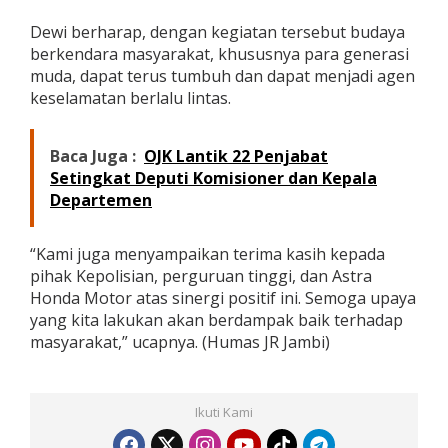
g
Dewi berharap, dengan kegiatan tersebut budaya
r
a
berkendara masyarakat, khususnya para generasi
m
muda, dapat terus tumbuh dan dapat menjadi agen
S
keselamatan berlalu lintas.
a
f
e
Baca Juga :
OJK Lantik 22 Penjabat
t
Setingkat Deputi Komisioner dan Kepala
y
C
Departemen
a
m
p
“Kami juga menyampaikan terima kasih kepada
a
pihak Kepolisian, perguruan tinggi, dan Astra
i
Honda Motor atas sinergi positif ini. Semoga upaya
g
yang kita lakukan akan berdampak baik terhadap
n
k
masyarakat,” ucapnya. (Humas JR Jambi)
e
p
a
d
Ikuti Kami
a
R