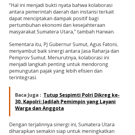
“Hal ini menjadi bukti nyata bahwa kolaborasi
m
u
antara pemerintah daerah dan instansi terkait
n
dapat menciptakan dampak positif bagi
g
pertumbuhan ekonomi dan kesejahteraan
u
masyarakat Sumatera Utara,” tambah Harwan.
t
a
n
Sementara itu, PJ Gubernur Sumut, Agus Fatoni,
O
menyambut baik sinergi antara Jasa Raharja dan
p
Pemprov Sumut. Menurutnya, kolaborasi ini
s
menjadi langkah penting untuk mendorong
e
n
pemungutan pajak yang lebih efisien dan
d
terintegrasi.
i
P
r
Baca Juga :
Tutup Sespimti Polri Dikreg ke-
o
30, Kapolri: Jadilah Pemimpin yang Layani
v
Warga dan Anggota
i
n
s
Dengan terjalinnya sinergi ini, Sumatera Utara
i
S
diharapkan semakin siap untuk meningkatkan