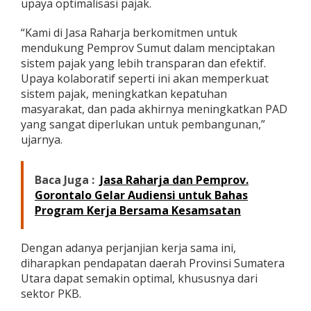
upaya optimalisasi pajak.
m
u
“Kami di Jasa Raharja berkomitmen untuk
n
mendukung Pemprov Sumut dalam menciptakan
g
u
sistem pajak yang lebih transparan dan efektif.
t
Upaya kolaboratif seperti ini akan memperkuat
a
sistem pajak, meningkatkan kepatuhan
n
masyarakat, dan pada akhirnya meningkatkan PAD
P
a
yang sangat diperlukan untuk pembangunan,”
j
ujarnya.
a
k
d
Baca Juga :
Jasa Raharja dan Pemprov.
a
Gorontalo Gelar Audiensi untuk Bahas
n
Program Kerja Bersama Kesamsatan
S
i
n
Dengan adanya perjanjian kerja sama ini,
e
r
diharapkan pendapatan daerah Provinsi Sumatera
g
Utara dapat semakin optimal, khususnya dari
i
sektor PKB.
P
e