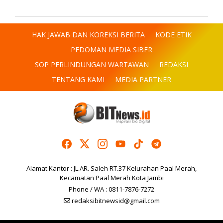
HAK JAWAB DAN KOREKSI BERITA
KODE ETIK
PEDOMAN MEDIA SIBER
SOP PERLINDUNGAN WARTAWAN
REDAKSI
TENTANG KAMI
MEDIA PARTNER
Alamat Kantor : JL.AR. Saleh RT.37 Kelurahan Paal Merah,
Kecamatan Paal Merah Kota Jambi
Phone / WA : 0811-7876-7272
redaksibitnewsid@gmail.com