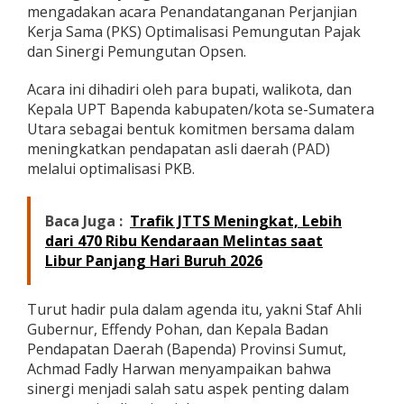
mengadakan acara Penandatanganan Perjanjian
t
a
Kerja Sama (PKS) Optimalisasi Pemungutan Pajak
n
dan Sinergi Pemungutan Opsen.
g
a
Acara ini dihadiri oleh para bupati, walikota, dan
n
Kepala UPT Bapenda kabupaten/kota se-Sumatera
a
n
Utara sebagai bentuk komitmen bersama dalam
P
meningkatkan pendapatan asli daerah (PAD)
K
melalui optimalisasi PKB.
S
O
p
Baca Juga :
Trafik JTTS Meningkat, Lebih
t
i
dari 470 Ribu Kendaraan Melintas saat
m
Libur Panjang Hari Buruh 2026
a
l
i
Turut hadir pula dalam agenda itu, yakni Staf Ahli
s
Gubernur, Effendy Pohan, dan Kepala Badan
a
Pendapatan Daerah (Bapenda) Provinsi Sumut,
s
Achmad Fadly Harwan menyampaikan bahwa
i
P
sinergi menjadi salah satu aspek penting dalam
e