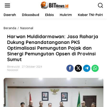
L
e
w
a
Daerah
Diksosbud
Ekbis
Hukrim
Kabar TNI-Polri
t
i
k
Beranda
/
Nasional
H
e
a
Harwan Muldidarmawan: Jasa Raharja
k
r
o
w
Dukung Penandatanganan PKS
n
a
Optimalisasi Pemungutan Pajak dan
t
n
Sinergi Pemungutan Opsen di Provinsi
e
M
n
u
Sumut
l
d
Bitnews.id
27 Oktober 2024
Nasional
i
d
a
r
m
a
w
a
n