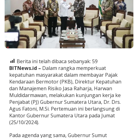
:
J
a
s
a
R
a
h
a
r
j
Berita ini telah dibaca sebanyak:
59
a
BITNews.id –
Dalam rangka memperkuat
D
kepatuhan masyarakat dalam membayar Pajak
u
k
Kendaraan Bermotor (PKB), Direktur Kepatuhan
u
dan Manajemen Risiko Jasa Raharja, Harwan
n
Muldidarmawan, melakukan kunjungan kerja ke
g
Penjabat (PJ) Gubernur Sumatera Utara, Dr. Drs.
P
Agus Fatoni, M.Si. Pertemuan ini berlangsung di
e
n
Kantor Gubernur Sumatera Utara pada Jumat
a
(25/10/2024).
n
d
Pada agenda yang sama, Gubernur Sumut
a