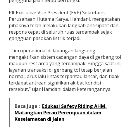
pengguna jalan tetap berfungsi.
l
a
Plt Executive Vice President (EVP) Sekretaris
n
Perusahaan Hutama Karya, Hamdani, mengatakan
N
o
pihaknya telah melakukan langkah antisipatif dan
r
respons cepat di seluruh ruas terdampak sejak
m
gangguan pasokan listrik terjadi.
a
l
“Tim operasional di lapangan langsung
d
i
mengaktifkan sistem cadangan daya di gerbang tol
T
maupun rest area yang terdampak. Hingga saat ini,
e
layanan transaksi di gerbang tol tetap berjalan
n
normal, arus lalu lintas terpantau lancar, dan tidak
g
terdapat antrean signifikan akibat kondisi
a
h
tersebut,” ujar Hamdani dalam keterangannya.
P
e
m
Baca Juga :
Edukasi Safety Riding AHM,
a
Matangkan Peran Perempuan dalam
d
Keselamatan di Jalan
a
m
a