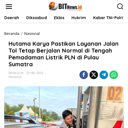
L
e
w
a
Daerah
Diksosbud
Ekbis
Hukrim
Kabar TNI-Polri
t
i
k
Beranda
/
Nasional
H
e
u
Hutama Karya Pastikan Layanan Jalan
k
t
o
a
Tol Tetap Berjalan Normal di Tengah
n
m
Pemadaman Listrik PLN di Pulau
t
a
Sumatra
e
K
n
a
Bitnews.id
23 Mei 2026
r
Nasional
y
a
P
a
s
t
i
k
a
n