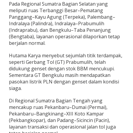
Pada Regional Sumatra Bagian Selatan yang
n
L
meliputi ruas Terbanggi Besar–Pematang
i
Panggang–Kayu Agung (Terpeka), Palembang–
s
Indralaya (Palindra), Indralaya–Prabumulih
t
(Indraprabu), dan Bengkulu–Taba Penanjung
r
(Bengtaba), layanan operasional dilaporkan tetap
i
k
berjalan normal.
P
L
Hutama Karya menyebut sejumlah titik terdampak,
N
seperti Gerbang Tol (GT) Prabumulih, telah
d
didukung genset dengan stok BBM mencukupi.
i
P
Sementara GT Bengkulu masih mendapatkan
u
pasokan listrik PLN dengan genset dalam kondisi
l
siaga.
a
u
Di Regional Sumatra Bagian Tengah yang
S
u
mencakup ruas Pekanbaru–Dumai (Permai),
m
Pekanbaru–Bangkinang–XIII Koto Kampar
a
(Pekbangkopar), dan Padang–Sicincin (Pacin),
t
layanan transaksi dan operasional jalan tol juga
r
a