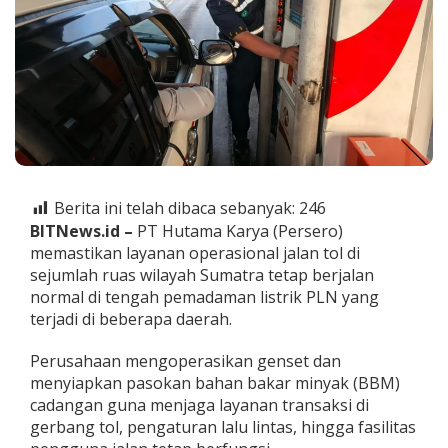
L
a
y
a
n
a
n
J
a
l
a
Berita ini telah dibaca sebanyak:
246
n
T
BITNews.id –
PT Hutama Karya (Persero)
o
memastikan layanan operasional jalan tol di
l
sejumlah ruas wilayah Sumatra tetap berjalan
T
normal di tengah pemadaman listrik PLN yang
e
t
terjadi di beberapa daerah.
a
p
Perusahaan mengoperasikan genset dan
B
menyiapkan pasokan bahan bakar minyak (BBM)
e
cadangan guna menjaga layanan transaksi di
r
j
gerbang tol, pengaturan lalu lintas, hingga fasilitas
a