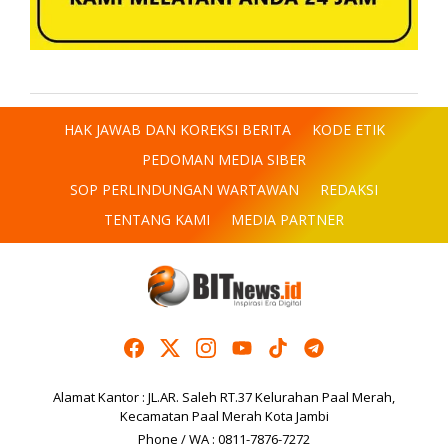
HAK JAWAB DAN KOREKSI BERITA
KODE ETIK
PEDOMAN MEDIA SIBER
SOP PERLINDUNGAN WARTAWAN
REDAKSI
TENTANG KAMI
MEDIA PARTNER
Alamat Kantor : JL.AR. Saleh RT.37 Kelurahan Paal Merah,
Kecamatan Paal Merah Kota Jambi
Phone / WA : 0811-7876-7272