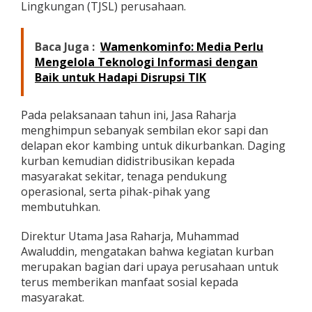
Lingkungan (TJSL) perusahaan.
D
a
g
Baca Juga :
Wamenkominfo: Media Perlu
i
n
Mengelola Teknologi Informasi dengan
g
Baik untuk Hadapi Disrupsi TIK
K
u
r
Pada pelaksanaan tahun ini, Jasa Raharja
b
menghimpun sebanyak sembilan ekor sapi dan
a
delapan ekor kambing untuk dikurbankan. Daging
n
kurban kemudian didistribusikan kepada
u
n
masyarakat sekitar, tenaga pendukung
t
operasional, serta pihak-pihak yang
u
membutuhkan.
k
M
Direktur Utama Jasa Raharja, Muhammad
a
s
Awaluddin, mengatakan bahwa kegiatan kurban
y
merupakan bagian dari upaya perusahaan untuk
a
terus memberikan manfaat sosial kepada
r
masyarakat.
a
k