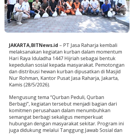
a
h
a
r
j
a
S
a
JAKARTA,BITNews.id
– PT Jasa Raharja kembali
l
melaksanakan kegiatan kurban dalam momentum
u
r
Hari Raya Iduladha 1447 Hijriah sebagai bentuk
k
kepedulian sosial kepada masyarakat. Pemotongan
a
dan distribusi hewan kurban dipusatkan di Masjid
n
Nur Rohman, Kantor Pusat Jasa Raharja, Jakarta,
R
Kamis (28/5/2026).
i
b
u
Mengusung tema “Qurban Peduli, Qurban
a
Berbagi”, kegiatan tersebut menjadi bagian dari
n
komitmen perusahaan dalam menumbuhkan
P
semangat berbagi sekaligus memperkuat
a
k
hubungan dengan masyarakat sekitar. Program ini
e
juga didukung melalui Tanggung Jawab Sosial dan
t