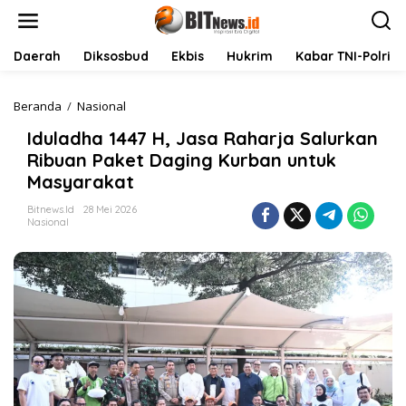
L
e
w
a
Daerah
Diksosbud
Ekbis
Hukrim
Kabar TNI-Polri
t
i
k
Beranda
/
Nasional
I
e
d
Iduladha 1447 H, Jasa Raharja Salurkan
k
u
o
l
Ribuan Paket Daging Kurban untuk
n
a
Masyarakat
t
d
e
h
Bitnews.id
28 Mei 2026
n
a
Nasional
1
4
4
7
H
,
J
a
s
a
R