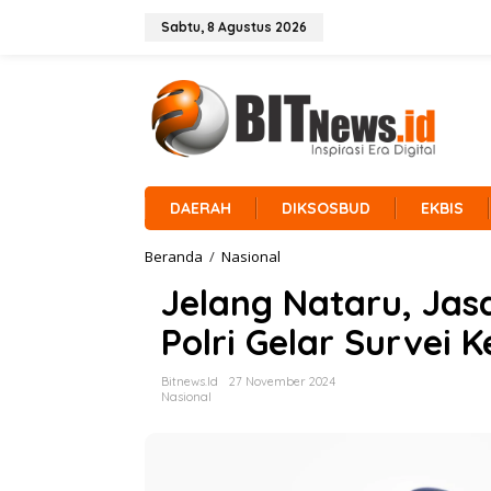
L
e
Sabtu, 8 Agustus 2026
w
a
t
i
k
e
k
o
n
DAERAH
DIKSOSBUD
EKBIS
t
e
Beranda
/
Nasional
J
n
e
Jelang Nataru, Jas
l
a
Polri Gelar Survei
n
g
N
Bitnews.id
27 November 2024
a
Nasional
t
a
r
u