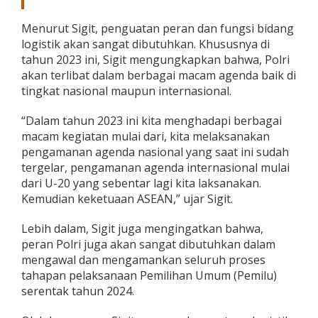
u
k
Menurut Sigit, penguatan peran dan fungsi bidang
K
logistik akan sangat dibutuhkan. Khususnya di
a
tahun 2023 ini, Sigit mengungkapkan bahwa, Polri
w
a
akan terlibat dalam berbagai macam agenda baik di
l
tingkat nasional maupun internasional.
K
e
“Dalam tahun 2023 ini kita menghadapi berbagai
b
macam kegiatan mulai dari, kita melaksanakan
i
j
pengamanan agenda nasional yang saat ini sudah
a
tergelar, pengamanan agenda internasional mulai
k
dari U-20 yang sebentar lagi kita laksanakan.
a
Kemudian keketuaan ASEAN,” ujar Sigit.
n
P
e
Lebih dalam, Sigit juga mengingatkan bahwa,
m
peran Polri juga akan sangat dibutuhkan dalam
e
mengawal dan mengamankan seluruh proses
r
tahapan pelaksanaan Pemilihan Umum (Pemilu)
i
serentak tahun 2024.
n
t
a