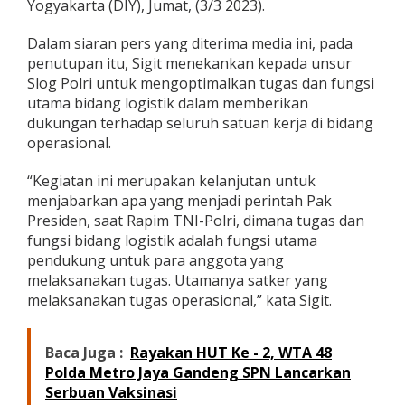
Yogyakarta (DIY), Jumat, (3/3 2023).
m
a
Dalam siaran pers yang diterima media ini, pada
l
i
penutupan itu, Sigit menekankan kepada unsur
s
Slog Polri untuk mengoptimalkan tugas dan fungsi
a
utama bidang logistik dalam memberikan
s
dukungan terhadap seluruh satuan kerja di bidang
i
F
operasional.
u
n
“Kegiatan ini merupakan kelanjutan untuk
g
menjabarkan apa yang menjadi perintah Pak
s
Presiden, saat Rapim TNI-Polri, dimana tugas dan
i
L
fungsi bidang logistik adalah fungsi utama
o
pendukung untuk para anggota yang
g
melaksanakan tugas. Utamanya satker yang
i
melaksanakan tugas operasional,” kata Sigit.
s
t
i
Baca Juga :
Rayakan HUT Ke - 2, WTA 48
k
u
Polda Metro Jaya Gandeng SPN Lancarkan
n
Serbuan Vaksinasi
t