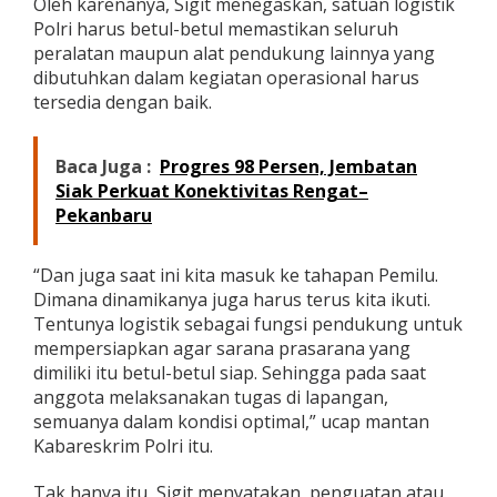
Oleh karenanya, Sigit menegaskan, satuan logistik
h
Polri harus betul-betul memastikan seluruh
H
peralatan maupun alat pendukung lainnya yang
i
dibutuhkan dalam kegiatan operasional harus
n
g
tersedia dengan baik.
g
a
A
Baca Juga :
Progres 98 Persen, Jembatan
m
Siak Perkuat Konektivitas Rengat–
a
Pekanbaru
n
k
a
“Dan juga saat ini kita masuk ke tahapan Pemilu.
n
P
Dimana dinamikanya juga harus terus kita ikuti.
e
Tentunya logistik sebagai fungsi pendukung untuk
m
mempersiapkan agar sarana prasarana yang
i
dimiliki itu betul-betul siap. Sehingga pada saat
l
anggota melaksanakan tugas di lapangan,
u
semuanya dalam kondisi optimal,” ucap mantan
Kabareskrim Polri itu.
Tak hanya itu, Sigit menyatakan, penguatan atau