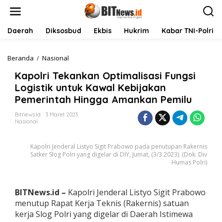
L
e
w
a
Daerah
Diksosbud
Ekbis
Hukrim
Kabar TNI-Polri
t
i
k
Beranda
/
Nasional
K
e
a
Kapolri Tekankan Optimalisasi Fungsi
k
p
o
o
Logistik untuk Kawal Kebijakan
n
l
Pemerintah Hingga Amankan Pemilu
t
r
e
i
Bitnews.id
3 Maret 2023
n
T
Nasional
e
k
Kapolri Jenderal Listyo Sigit Prabowo pada penutupan Rakernis
a
Satker Slog Polri yang digelar di DIY, Jumat, (3/3 2023). (Dok. Div
n
Humas Polri)
k
a
n
BITNews.id –
Kapolri Jenderal Listyo Sigit Prabowo
O
p
menutup Rapat Kerja Teknis (Rakernis) satuan
t
kerja Slog Polri yang digelar di Daerah Istimewa
i