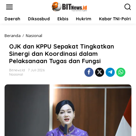
L
e
w
a
Daerah
Diksosbud
Ekbis
Hukrim
Kabar TNI-Polri
t
i
k
Beranda
/
Nasional
O
e
J
OJK dan KPPU Sepakat Tingkatkan
k
K
o
d
Sinergi dan Koordinasi dalam
n
a
Pelaksanaan Tugas dan Fungsi
t
n
e
K
Bitnews.id
7 Juli 2026
n
P
Nasional
P
U
S
e
p
a
k
a
t
T
i