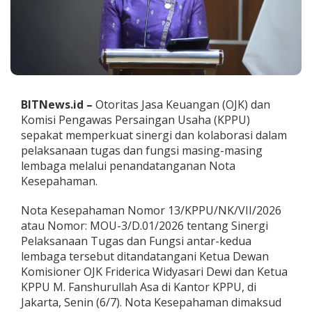
n
g
k
a
t
k
a
n
BITNews.id –
Otoritas Jasa Keuangan (OJK) dan
S
Komisi Pengawas Persaingan Usaha (KPPU)
i
n
sepakat memperkuat sinergi dan kolaborasi dalam
e
pelaksanaan tugas dan fungsi masing-masing
r
lembaga melalui penandatanganan Nota
g
Kesepahaman.
i
d
a
Nota Kesepahaman Nomor 13/KPPU/NK/VII/2026
n
atau Nomor: MOU-3/D.01/2026 tentang Sinergi
K
Pelaksanaan Tugas dan Fungsi antar-kedua
o
lembaga tersebut ditandatangani Ketua Dewan
o
Komisioner OJK Friderica Widyasari Dewi dan Ketua
r
d
KPPU M. Fanshurullah Asa di Kantor KPPU, di
i
Jakarta, Senin (6/7). Nota Kesepahaman dimaksud
n