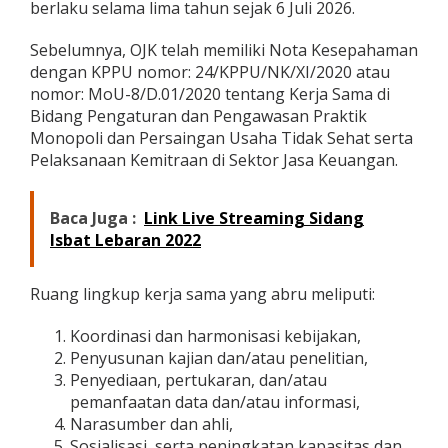
berlaku selama lima tahun sejak 6 Juli 2026.
a
s
Sebelumnya, OJK telah memiliki Nota Kesepahaman
i
d
dengan KPPU nomor: 24/KPPU/NK/XI/2020 atau
a
nomor: MoU-8/D.01/2020 tentang Kerja Sama di
l
Bidang Pengaturan dan Pengawasan Praktik
a
Monopoli dan Persaingan Usaha Tidak Sehat serta
m
P
Pelaksanaan Kemitraan di Sektor Jasa Keuangan.
e
l
a
Baca Juga :
Link Live Streaming Sidang
k
Isbat Lebaran 2022
s
a
n
Ruang lingkup kerja sama yang abru meliputi:
a
a
Koordinasi dan harmonisasi kebijakan,
n
T
Penyusunan kajian dan/atau penelitian,
u
Penyediaan, pertukaran, dan/atau
g
pemanfaatan data dan/atau informasi,
a
Narasumber dan ahli,
s
Sosialisasi, serta peningkatan kapasitas dan
d