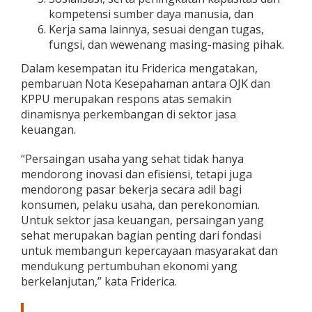
a
kompetensi sumber daya manusia, dan
n
Kerja sama lainnya, sesuai dengan tugas,
F
fungsi, dan wewenang masing-masing pihak.
u
n
Dalam kesempatan itu Friderica mengatakan,
g
pembaruan Nota Kesepahaman antara OJK dan
s
KPPU merupakan respons atas semakin
i
dinamisnya perkembangan di sektor jasa
keuangan.
“Persaingan usaha yang sehat tidak hanya
mendorong inovasi dan efisiensi, tetapi juga
mendorong pasar bekerja secara adil bagi
konsumen, pelaku usaha, dan perekonomian.
Untuk sektor jasa keuangan, persaingan yang
sehat merupakan bagian penting dari fondasi
untuk membangun kepercayaan masyarakat dan
mendukung pertumbuhan ekonomi yang
berkelanjutan,” kata Friderica.