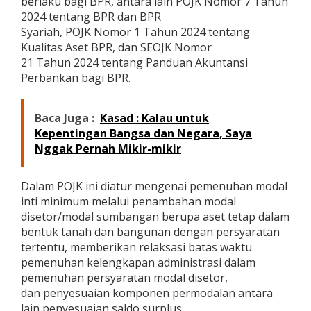
berlaku bagi BPR, antara lain POJK Nomor 7 Tahun
i
2024 tentang BPR dan BPR
n
Syariah, POJK Nomor 1 Tahun 2024 tentang
i
Kualitas Aset BPR, dan SEOJK Nomor
m
u
21 Tahun 2024 tentang Panduan Akuntansi
m
Perbankan bagi BPR.
B
P
R
Baca Juga :
Kasad : Kalau untuk
Kepentingan Bangsa dan Negara, Saya
Nggak Pernah Mikir-mikir
Dalam POJK ini diatur mengenai pemenuhan modal
inti minimum melalui penambahan modal
disetor/modal sumbangan berupa aset tetap dalam
bentuk tanah dan bangunan dengan persyaratan
tertentu, memberikan relaksasi batas waktu
pemenuhan kelengkapan administrasi dalam
pemenuhan persyaratan modal disetor,
dan penyesuaian komponen permodalan antara
lain penyesuaian saldo surplus