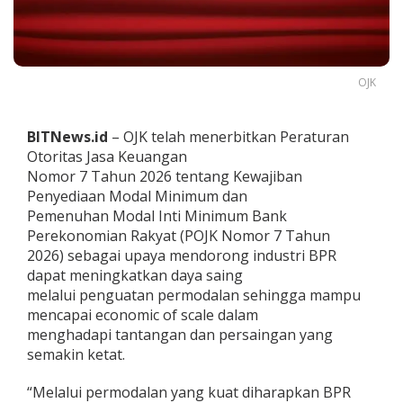
a
j
i
b
a
OJK
n
P
e
BITNews.id
– OJK telah menerbitkan Peraturan
n
Otoritas Jasa Keuangan
y
e
Nomor 7 Tahun 2026 tentang Kewajiban
d
Penyediaan Modal Minimum dan
i
Pemenuhan Modal Inti Minimum Bank
a
Perekonomian Rakyat (POJK Nomor 7 Tahun
a
n
2026) sebagai upaya mendorong industri BPR
M
dapat meningkatkan daya saing
o
melalui penguatan permodalan sehingga mampu
d
mencapai economic of scale dalam
a
menghadapi tantangan dan persaingan yang
l
M
semakin ketat.
i
n
“Melalui permodalan yang kuat diharapkan BPR
i