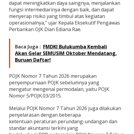
dapat meningkatkan daya saingnya, menjalankan
m
fungsi intermediarinya dengan baik, dan dapat
u
m
menyerap risiko yang timbul atas kegiatan
d
operasionalnya,” ujar Kepala Eksekutif Pengawas
a
Perbankan OJK Dian Ediana Rae.
n
P
e
Baca Juga :
FMDKI Bulukumba Kembali
m
e
Akan Gelar SEMUSIM Oktober Mendatang,
n
Buruan Daftar!
u
h
a
POJK Nomor 7 Tahun 2026 merupakan
n
penyempurnaan POJK sebelumnya yang
M
mengatur mengenai permodalan, yaitu POJK
o
Nomor 5/POJK.03/2015.
d
a
l
Melalui POJK Nomor 7 Tahun 2026 juga dilakukan
I
penyelarasan dengan beberapa
n
ketentuan peraturan perundang-undangan dan
t
standar akuntansi terkini yang
i
M