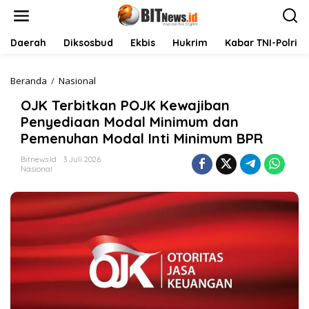
L
e
w
a
Daerah
Diksosbud
Ekbis
Hukrim
Kabar TNI-Polri
t
i
k
Beranda
/
Nasional
O
e
J
OJK Terbitkan POJK Kewajiban
k
K
o
T
Penyediaan Modal Minimum dan
n
e
Pemenuhan Modal Inti Minimum BPR
t
r
e
b
Bitnews.id
3 Juli 2026
n
i
Nasional
t
k
a
n
P
O
J
K
K
e
w