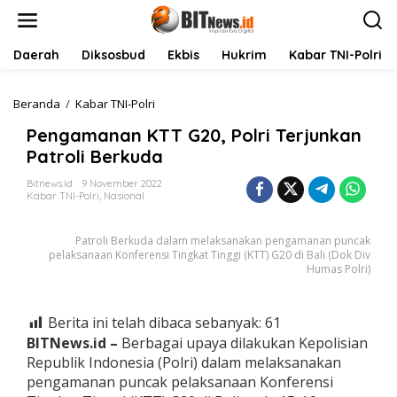
L
e
w
a
Daerah
Diksosbud
Ekbis
Hukrim
Kabar TNI-Polri
t
i
k
Beranda
/
Kabar TNI-Polri
P
e
e
Pengamanan KTT G20, Polri Terjunkan
k
n
o
g
Patroli Berkuda
n
a
t
m
Bitnews.id
9 November 2022
Kabar TNI-Polri
,
Nasional
e
a
n
n
a
Patroli Berkuda dalam melaksanakan pengamanan puncak
n
pelaksanaan Konferensi Tingkat Tinggi (KTT) G20 di Bali (Dok Div
K
Humas Polri)
T
T
G
Berita ini telah dibaca sebanyak:
61
2
BITNews.id –
Berbagai upaya dilakukan Kepolisian
0
,
Republik Indonesia (Polri) dalam melaksanakan
P
pengamanan puncak pelaksanaan Konferensi
o