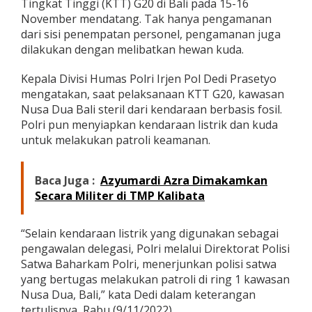
Tingkat Tinggi (KTT) G20 di Bali pada 15-16
l
November mendatang. Tak hanya pengamanan
r
dari sisi penempatan personel, pengamanan juga
i
T
dilakukan dengan melibatkan hewan kuda.
e
r
Kepala Divisi Humas Polri Irjen Pol Dedi Prasetyo
j
mengatakan, saat pelaksanaan KTT G20, kawasan
u
Nusa Dua Bali steril dari kendaraan berbasis fosil.
n
k
Polri pun menyiapkan kendaraan listrik dan kuda
a
untuk melakukan patroli keamanan.
n
P
a
Baca Juga :
Azyumardi Azra Dimakamkan
t
Secara Militer di TMP Kalibata
r
o
l
“Selain kendaraan listrik yang digunakan sebagai
i
B
pengawalan delegasi, Polri melalui Direktorat Polisi
e
Satwa Baharkam Polri, menerjunkan polisi satwa
r
yang bertugas melakukan patroli di ring 1 kawasan
k
Nusa Dua, Bali,” kata Dedi dalam keterangan
u
tertulisnya, Rabu (9/11/2022).
d