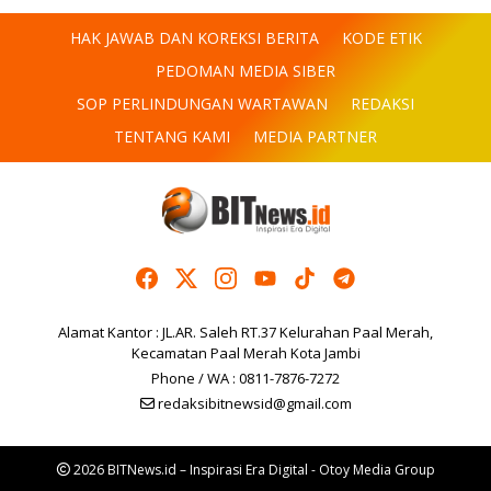
HAK JAWAB DAN KOREKSI BERITA
KODE ETIK
PEDOMAN MEDIA SIBER
SOP PERLINDUNGAN WARTAWAN
REDAKSI
TENTANG KAMI
MEDIA PARTNER
Alamat Kantor : JL.AR. Saleh RT.37 Kelurahan Paal Merah,
Kecamatan Paal Merah Kota Jambi
Phone / WA : 0811-7876-7272
redaksibitnewsid@gmail.com
2026 BITNews.id – Inspirasi Era Digital - Otoy Media Group