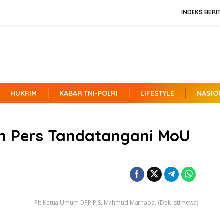
INDEKS BERI
HUKRIM
KABAR TNI-POLRI
LIFESTYLE
NASIO
an Pers Tandatangani MoU
Plt Ketua Umum DPP PJS, Mahmud Marhaba. (Dok istimewa)