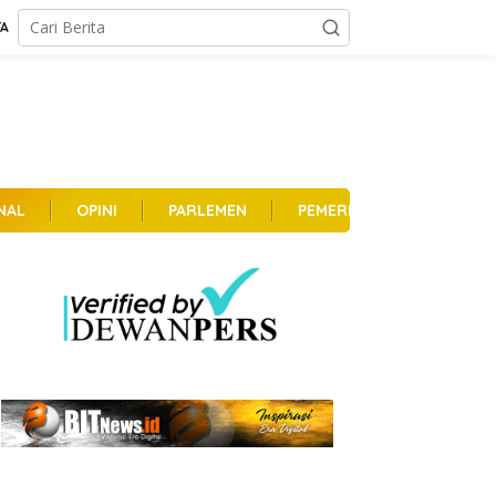
TA
NAL
OPINI
PARLEMEN
PEMERINTAHAN
PER