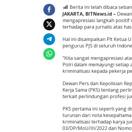
D
e
Berita ini telah dibaca seban
w
JAKARTA, BITNews.id –
Dewan P
a
mengapresiasi langkah positif
n
terhadap para jurnalis atas hasi
P
e
r
Hal ini disampaikan Plt Ketu
s
pengurus PJS di seluruh Indone
T
a
“Kita sangat mengapresiasi at
n
Polri dalam memayungi setiap ak
d
a
kriminalisasi kepada pekerja p
t
a
Dewan Pers dan Kepolisian Repu
n
Kerja Sama (PKS) tentang per
g
terkait perlindungan profesi jur
a
n
i
PKS pertama ini seperti yang 
M
turunan dari nota kesepahaman
o
kriminalisasi terhadap karya j
U
03/DP/MoU/III/2022 dan Nomor:
d