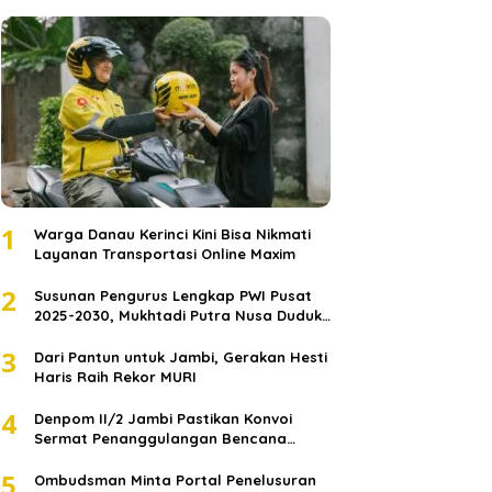
1
Warga Danau Kerinci Kini Bisa Nikmati
Layanan Transportasi Online Maxim
2
Susunan Pengurus Lengkap PWI Pusat
2025-2030, Mukhtadi Putra Nusa Duduki
Jabatan Strategis
3
Dari Pantun untuk Jambi, Gerakan Hesti
Haris Raih Rekor MURI
4
Denpom II/2 Jambi Pastikan Konvoi
Sermat Penanggulangan Bencana
Sumatera Melaju Aman
5
Ombudsman Minta Portal Penelusuran