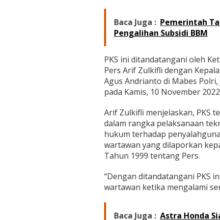
e
n
g
Baca Juga :
Pemerintah Tam
a
Pengalihan Subsidi BBM
n
P
o
PKS ini ditandatangani oleh 
l
Pers Arif Zulkifli dengan Kepa
r
Agus Andrianto di Mabes Polri,
i
pada Kamis, 10 November 2022
Arif Zulkifli menjelaskan, PKS
dalam rangka pelaksanaan tek
hukum terhadap penyalahgunaan
wartawan yang dilaporkan kep
Tahun 1999 tentang Pers.
“Dengan ditandatangani PKS ini
wartawan ketika mengalami seng
Baca Juga :
Astra Honda Si