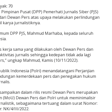
yak:
70
impinan Pusat (DPP) Pemerhati Jurnalis Siber (PJS)
 dari Dewan Pers atas upaya melakukan perlindungan
l karya jurnalistiknya.
a Umum DPP PJS, Mahmud Marhaba, kepada seluruh
sia.
as kerja sama yang dilakukan oleh Dewan Pers dan
tivitas jurnalis sehingga kedepan tidak ada lagi
ers,” ungkap Mahmud, Kamis (10/11/2022).
blik Indonesia (Polri) menandatangani Perjanjian
lindungan kemerdekaan pers dan penegakan hukum
nalis.
disampaikan dalam rilis resmi Dewan Pers merupakan
 (MoU) Dewan Pers dan Polri untuk meminimalisir
urnalistik, sebagaimana tertuang dalam surat Nomor:
 NK/4/III/2022.