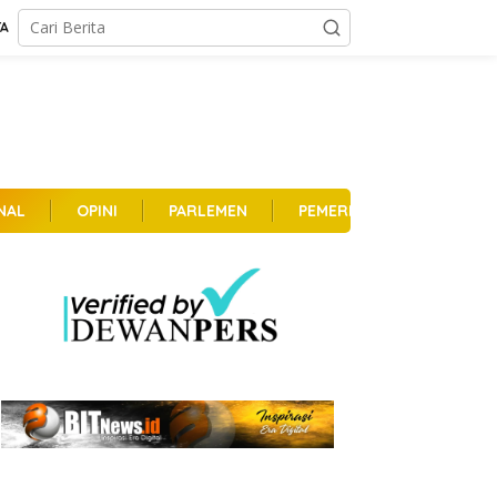
TA
NAL
OPINI
PARLEMEN
PEMERINTAHAN
PER