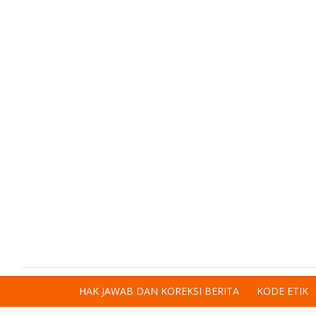
HAK JAWAB DAN KOREKSI BERITA
KODE ETIK