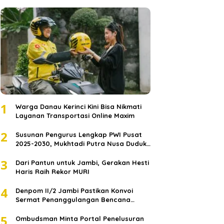
1
Warga Danau Kerinci Kini Bisa Nikmati
Layanan Transportasi Online Maxim
2
Susunan Pengurus Lengkap PWI Pusat
2025-2030, Mukhtadi Putra Nusa Duduki
Jabatan Strategis
3
Dari Pantun untuk Jambi, Gerakan Hesti
Haris Raih Rekor MURI
4
Denpom II/2 Jambi Pastikan Konvoi
Sermat Penanggulangan Bencana
Sumatera Melaju Aman
5
Ombudsman Minta Portal Penelusuran