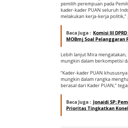
i
pemilih perempuan pada Pemilu
l
kader-kader PUAN seluruh Ind
u
melakukan kerja-kerja politik,
2
0
2
4
Baca Juga :
Komisi III DP
MOBmj Soal Pelanggaran 
Lebih lanjut Mira mengatakan,
mungkin dalam berkompetisi d
“Kader-kader PUAN khususnya d
mungkin dalam rangka menghad
berasal dari Kader PUAN,” tegas
Baca Juga :
Jonaidi SP: Pe
Prioritas Tingkatkan Kone