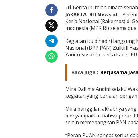
e
r
Berita ini telah dibaca seban
n
JAKARTA, BITNews.id –
Peremp
a
Kerja Nasional (Rakernas) di 
s
Indonesia (MPR RI) selama dua
d
i
G
Kegiatan itu dihadiri langsun
e
Nasional (DPP PAN) Zulkifli Ha
d
Yandri Susanto, serta kader PU
u
n
g
Baca Juga :
Kerjasama Jasa
M
P
R
Mira Dallima Andini selaku W
J
e
kegiatan yang berjalan dengan 
l
a
Mira panggilan akrabnya yang j
n
menyampaikan bahwa peran PUA
g
selain memenangkan PAN pada 
P
e
m
“Peran PUAN sangat serius da