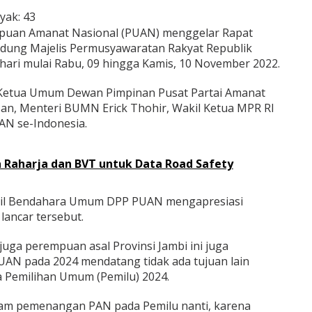
yak:
43
uan Amanat Nasional (PUAN) menggelar Rapat
Gedung Majelis Permusyawaratan Rakyat Republik
 hari mulai Rabu, 09 hingga Kamis, 10 November 2022.
g Ketua Umum Dewan Pimpinan Pusat Partai Amanat
san, Menteri BUMN Erick Thohir, Wakil Ketua MPR RI
AN se-Indonesia.
 Raharja dan BVT untuk Data Road Safety
akil Bendahara Umum DPP PUAN mengapresiasi
lancar tersebut.
uga perempuan asal Provinsi Jambi ini juga
N pada 2024 mendatang tidak ada tujuan lain
Pemilihan Umum (Pemilu) 2024.
lam pemenangan PAN pada Pemilu nanti, karena