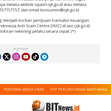
ya melalui
website
sipasti.ojk.go.id atau melalui
157157157, dan email konsumen@ojk.go.id.
ng menjadi korban penipuan transaksi keuangan
ndonesia Anti-Scam Centre (IASC) di iasc.ojk.go.id
iran rekening pelaku secara cepat. (*)
Ikuti Kami
PEDOMAN MEDIA SIBER
SOP PERLINDUNGAN WARTAWAN