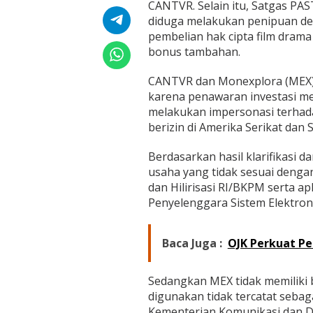
N
CANTVR. Selain itu, Satgas PA
T
diduga melakukan penipuan d
V
pembelian hak cipta film dram
R
bonus tambahan.
d
a
n
CANTVR dan Monexplora (MEX) 
Y
karena penawaran investasi me
U
melakukan impersonasi terhada
D
berizin di Amerika Serikat dan 
I
A
Berdasarkan hasil klarifikasi 
usaha yang tidak sesuai dengan
dan Hilirisasi RI/BKPM serta apl
Penyelenggara Sistem Elektroni
Baca Juga :
OJK Perkuat Pe
Sedangkan MEX tidak memiliki 
digunakan tidak tercatat sebag
Kementerian Komunikasi dan Dig