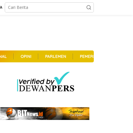
TA
NAL
OPINI
PARLEMEN
PEMERINTAHAN
PER