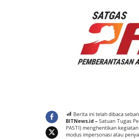
e
n
t
i
k
a
n
K
e
g
i
a
t
a
n
P
e
n
i
p
u
Berita ini telah dibaca seban
a
BITNews.id –
Satuan Tugas Pem
n
PASTI) menghentikan kegiatan
C
modus impersonasi atau penya
A