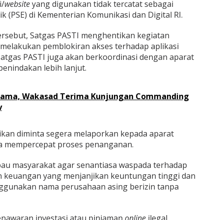
i/
website
yang digunakan tidak tercatat sebagai
k (PSE) di Kementerian Komunikasi dan Digital RI.
sebut, Satgas PASTI menghentikan kegiatan
melakukan pemblokiran akses terhadap aplikasi
 Satgas PASTI juga akan berkoordinasi dengan aparat
nindakan lebih lanjut.
 Sama, Wakasad Terima Kunjungan Commanding
y
ikan diminta segera melaporkan kepada aparat
a mempercepat proses penanganan.
au masyarakat agar senantiasa waspada terhadap
an keuangan yang menjanjikan keuntungan tinggi dan
nggunakan nama perusahaan asing berizin tanpa
enawaran investasi atau pinjaman
online
ilegal,