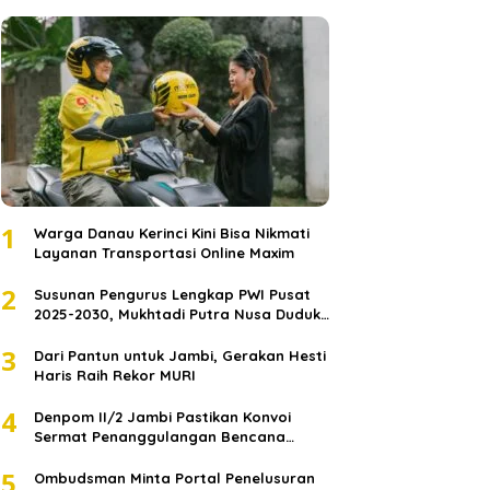
1
Warga Danau Kerinci Kini Bisa Nikmati
Layanan Transportasi Online Maxim
2
Susunan Pengurus Lengkap PWI Pusat
2025-2030, Mukhtadi Putra Nusa Duduki
Jabatan Strategis
3
Dari Pantun untuk Jambi, Gerakan Hesti
Haris Raih Rekor MURI
4
Denpom II/2 Jambi Pastikan Konvoi
Sermat Penanggulangan Bencana
Sumatera Melaju Aman
5
Ombudsman Minta Portal Penelusuran