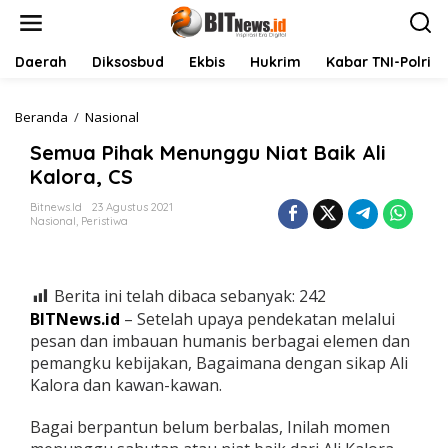
L
e
w
a
Daerah
Diksosbud
Ekbis
Hukrim
Kabar TNI-Polri
t
i
k
Beranda
/
Nasional
S
e
e
Semua Pihak Menunggu Niat Baik Ali
k
m
o
u
Kalora, CS
n
a
t
P
Bitnews.id
23 Agustus 2021
Nasional
,
Peristiwa
e
i
n
h
a
k
Berita ini telah dibaca sebanyak:
242
M
e
BITNews.id
– Setelah upaya pendekatan melalui
n
pesan dan imbauan humanis berbagai elemen dan
u
pemangku kebijakan, Bagaimana dengan sikap Ali
n
Kalora dan kawan-kawan.
g
g
u
Bagai berpantun belum berbalas, Inilah momen
N