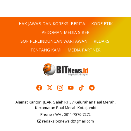
HAK JAWAB DAN KOREKSI BERITA
KODE ETIK
PEDOMAN MEDIA SIBER
SOP PERLINDUNGAN WARTAWAN
REDAKSI
TENTANG KAMI
MEDIA PARTNER
Alamat Kantor : JL.AR. Saleh RT.37 Kelurahan Paal Merah,
Kecamatan Paal Merah Kota Jambi
Phone / WA : 0811-7876-7272
redaksibitnewsid@gmail.com