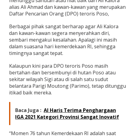
menunggu sahutan atau niat baik dari Ali Kalora
i
alias Ali Ahmad dan kawan-kawan yang merupakan
a
Daftar Pencarian Orang (DPO) teroris Poso,
t
B
a
Berbagai pihak sangat berharap agar Ali Kalora
i
dan kawan-kawan segera menyerahkan diri,
k
sembari mengakui kesalahan. Apalagi ini masih
A
dalam suasana hari kemerdekaan RI, sehingga
l
timingnya sangat tepat.
i
K
a
Kalaupun kini para DPO teroris Poso masih
l
bertahan dan bersembunyi di hutan Poso atau
o
sekitar wilayah Sigi atau di salah satu sudut
r
belantara Parigi Moutong (Parimo), tetap ditunggu
a
,
itikad baik mereka.
C
S
Baca Juga :
Al Haris Terima Penghargaan
IGA 2021 Kategori Provinsi Sangat Inovatif
“Momen 76 tahun Kemerdekaan RI adalah saat