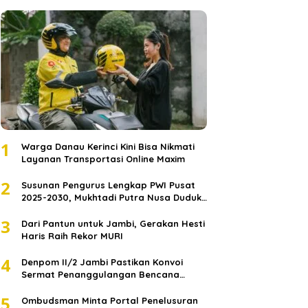
1
Warga Danau Kerinci Kini Bisa Nikmati
Layanan Transportasi Online Maxim
2
Susunan Pengurus Lengkap PWI Pusat
2025-2030, Mukhtadi Putra Nusa Duduki
Jabatan Strategis
3
Dari Pantun untuk Jambi, Gerakan Hesti
Haris Raih Rekor MURI
4
Denpom II/2 Jambi Pastikan Konvoi
Sermat Penanggulangan Bencana
Sumatera Melaju Aman
5
Ombudsman Minta Portal Penelusuran