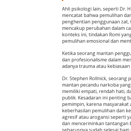
Ahli psikologi lain, seperti Dr.
mencatat bahwa pemulihan dar
penghentian penggunaan zat, tet
mencakup perubahan dalam cara
konteks ini, tindakan Romi ya
pemulihan emosional dan ment
Ketika seorang mantan pengg
dan profesionalisme dalam mengh
adanya trauma atau kebiasaan 
Dr. Stephen Rollnick, seorang
mantan pecandu narkoba yang 
memiliki empati, rendah hati, 
publik. Kesadaran ini penting b
pemimpin, karena masyarakat a
keberhasilan pemulihan dan ke
agresif atau arogansi seperti
dan mencerminkan tantangan b
seharusnya sudah selesai bagi