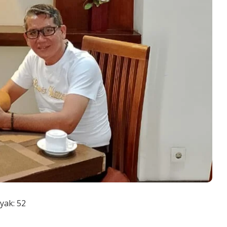
yak:
52