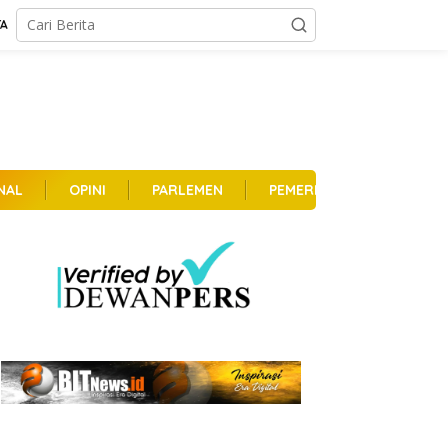
TA
NAL
OPINI
PARLEMEN
PEMERINTAHAN
PER