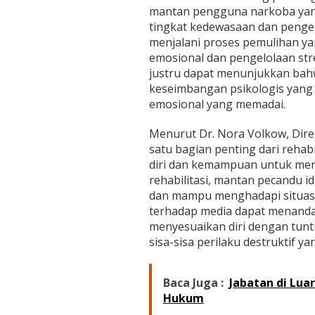
mantan pengguna narkoba yan
tingkat kedewasaan dan pengend
menjalani proses pemulihan y
emosional dan pengelolaan str
justru dapat menunjukkan bah
keseimbangan psikologis yang 
emosional yang memadai.
Menurut Dr. Nora Volkow, Direk
satu bagian penting dari rehab
diri dan kemampuan untuk meres
rehabilitasi, mantan pecandu i
dan mampu menghadapi situasi 
terhadap media dapat menand
menyesuaikan diri dengan tun
sisa-sisa perilaku destruktif 
Baca Juga :
Jabatan di Luar
Hukum