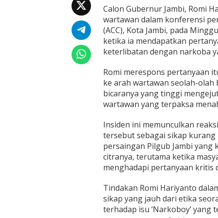
d
Calon Gubernur Jambi, Romi H
a
wartawan dalam konferensi per
n
S
(ACC), Kota Jambi, pada Minggu
i
ketika ia mendapatkan pertanya
k
keterlibatan dengan narkoba 
a
p
Romi merespons pertanyaan it
A
r
ke arah wartawan seolah-olah 
o
bicaranya yang tinggi mengeju
g
wartawan yang terpaksa menaha
a
n
Insiden ini memunculkan reaks
n
y
tersebut sebagai sikap kurang
a
persaingan Pilgub Jambi yang k
citranya, terutama ketika ma
menghadapi pertanyaan kritis 
Tindakan Romi Hariyanto dala
sikap yang jauh dari etika seo
terhadap isu ‘Narkoboy’ yang t