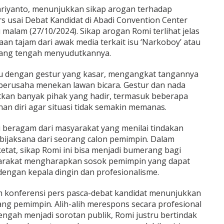
ariyanto, menunjukkan sikap arogan terhadap
s usai Debat Kandidat di Abadi Convention Center
 malam (27/10/2024). Sikap arogan Romi terlihat jelas
an tajam dari awak media terkait isu ‘Narkoboy’ atau
yang tengah menyudutkannya.
u dengan gestur yang kasar, mengangkat tangannya
berusaha menekan lawan bicara. Gestur dan nada
tkan banyak pihak yang hadir, termasuk beberapa
n diri agar situasi tidak semakin memanas.
i beragam dari masyarakat yang menilai tindakan
 bijaksana dari seorang calon pemimpin. Dalam
etat, sikap Romi ini bisa menjadi bumerang bagi
syarakat mengharapkan sosok pemimpin yang dapat
dengan kepala dingin dan profesionalisme.
m konferensi pers pasca-debat kandidat menunjukkan
rang pemimpin. Alih-alih merespons secara profesional
engah menjadi sorotan publik, Romi justru bertindak