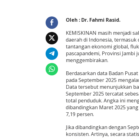
i
T
e
n
Oleh : Dr. Fahmi Rasid.
g
a
KEMISKINAN masih menjadi sa
h
daerah di Indonesia, termasuk 
T
a
tantangan ekonomi global, fluk
n
pascapandemi, Provinsi Jambi 
t
menggembirakan.
a
n
Berdasarkan data Badan Pusat St
g
a
pada September 2025 mengalam
n
Data tersebut menunjukkan bah
E
September 2025 tercatat sebesa
k
total penduduk. Angka ini men
o
dibandingkan Maret 2025 yang 
n
o
7,19 persen.
m
i
Jika dibandingkan dengan Sept
D
konsisten. Artinya, secara stat
a