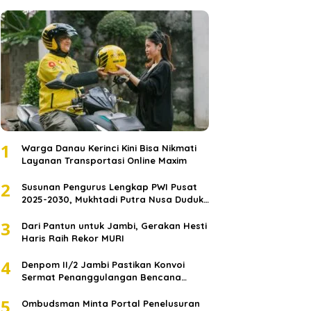
1
Warga Danau Kerinci Kini Bisa Nikmati
Layanan Transportasi Online Maxim
2
Susunan Pengurus Lengkap PWI Pusat
2025-2030, Mukhtadi Putra Nusa Duduki
Jabatan Strategis
3
Dari Pantun untuk Jambi, Gerakan Hesti
Haris Raih Rekor MURI
4
Denpom II/2 Jambi Pastikan Konvoi
Sermat Penanggulangan Bencana
Sumatera Melaju Aman
5
Ombudsman Minta Portal Penelusuran