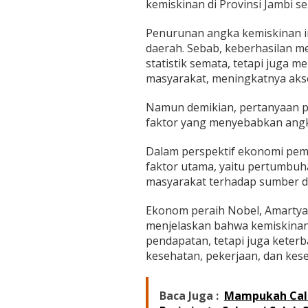
kemiskinan di Provinsi Jambi s
e
r
a
Penurunan angka kemiskinan i
h
daerah. Sebab, keberhasilan 
statistik semata, tetapi juga 
masyarakat, meningkatnya akse
Namun demikian, pertanyaan pe
faktor yang menyebabkan angk
Dalam perspektif ekonomi pem
faktor utama, yaitu pertumbuh
masyarakat terhadap sumber da
Ekonom peraih Nobel, Amartya
menjelaskan bahwa kemiskinan
pendapatan, tetapi juga keter
kesehatan, pekerjaan, dan ke
Baca Juga :
Mampukah Calo