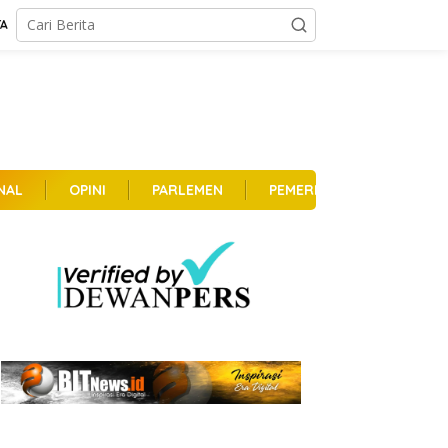
TA
NAL
OPINI
PARLEMEN
PEMERINTAHAN
PER