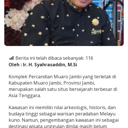
m
b
i
B
e
r
p
o
t
e
n
Berita ini telah dibaca sebanyak:
116
s
Oleh : Ir. H. Syahrasaddin, M.Si
i
J
a
Komplek Percandian Muaro Jambi yang terletak di
d
Kabupaten Muaro Jambi, Provinsi Jambi,
i
merupakan salah satu situs bersejarah terbesar di
D
Asia Tenggara.
e
s
t
Kawasan ini memiliki nilai arkeologis, historis, dan
i
budaya tinggi sebagai warisan peradaban Melayu
n
kuno. Namun, pengembangan kawasan ini sebagai
a
destinasi wisata unggulan dinilai masih belum
s