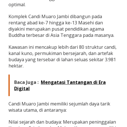
i
optimal.
W
i
Komplek Candi Muaro Jambi dibangun pada
s
rentang abad ke-7 hingga ke-13 Masehi dan
a
diyakini merupakan pusat pendidikan agama
t
a
Buddha terbesar di Asia Tenggara pada masanya.
S
e
Kawasan ini mencakup lebih dari 80 struktur candi,
j
kanal kuno, permukiman bersejarah, dan artefak
a
budaya yang tersebar di lahan seluas sekitar 3.981
r
a
hektar.
h
-
B
Baca Juga :
Mengatasi Tantangan di Era
u
Digital
d
a
y
Candi Muaro Jambi memiliki sejumlah daya tarik
a
wisata utama, di antaranya:
U
n
g
Nilai sejarah dan budaya: Merupakan peninggalan
g