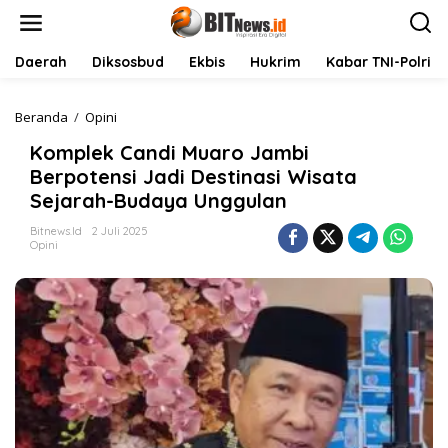
L
e
w
a
Daerah
Diksosbud
Ekbis
Hukrim
Kabar TNI-Polri
t
i
k
Beranda
/
Opini
K
e
o
Komplek Candi Muaro Jambi
k
m
o
p
Berpotensi Jadi Destinasi Wisata
n
l
Sejarah-Budaya Unggulan
t
e
e
k
Bitnews.id
2 Juli 2025
n
C
Opini
a
n
d
i
M
u
a
r
o
J
a