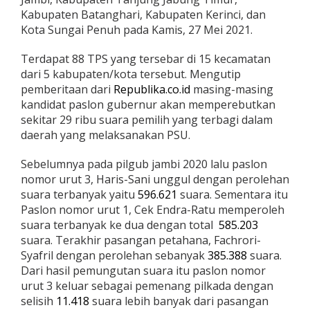
i
Kabupaten Batanghari, Kabupaten Kerinci, dan
l
Kota Sungai Penuh pada Kamis, 27 Mei 2021.
g
u
Terdapat 88 TPS yang tersebar di 15 kecamatan
b
J
dari 5 kabupaten/kota tersebut. Mengutip
a
pemberitaan dari
Republika.co.id
masing-masing
m
kandidat paslon gubernur akan memperebutkan
b
sekitar 29 ribu suara pemilih yang terbagi dalam
i
daerah yang melaksanakan PSU.
Sebelumnya pada pilgub jambi 2020 lalu paslon
nomor urut 3, Haris-Sani unggul dengan perolehan
suara terbanyak yaitu
596.621
suara. Sementara itu
Paslon nomor urut 1, Cek Endra-Ratu memperoleh
suara terbanyak ke dua dengan total
585.203
suara. Terakhir pasangan petahana, Fachrori-
Syafril dengan perolehan sebanyak
385.388
suara.
Dari hasil pemungutan suara itu paslon nomor
urut 3 keluar sebagai pemenang pilkada dengan
selisih
11.418
suara lebih banyak dari pasangan