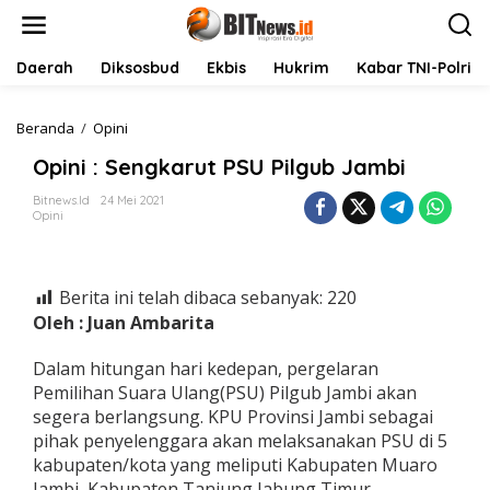
L
e
w
a
Daerah
Diksosbud
Ekbis
Hukrim
Kabar TNI-Polri
t
i
k
Beranda
/
Opini
O
e
p
Opini : Sengkarut PSU Pilgub Jambi
k
i
o
n
Bitnews.id
24 Mei 2021
n
i
Opini
t
:
e
S
n
e
n
Berita ini telah dibaca sebanyak:
220
g
Oleh : Juan Ambarita
k
a
r
Dalam hitungan hari kedepan, pergelaran
u
Pemilihan Suara Ulang(PSU) Pilgub Jambi akan
t
segera berlangsung. KPU Provinsi Jambi sebagai
P
pihak penyelenggara akan melaksanakan PSU di 5
S
kabupaten/kota yang meliputi Kabupaten Muaro
U
P
Jambi, Kabupaten Tanjung Jabung Timur,