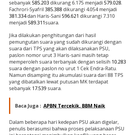
sebanyak
585.203
dikurang 6.175 menjadi
579.028
.
Fachrori-Syafril
385.388
dikurangi 4.054 menjadi
381.334
dan Haris-Sani
596.621
dikurangi 7.310
menjadi
589.311
suara.
Jika dilakukan penghitungan dari hasil
pemungutan suara yang sudah dikurangi dengan
suara dari TPS yang akan dilaksanakan PSU,
paslon nomor urut 3 Haris-sani masih tetap
memperoleh suara terbanyak dengan selisih
10.283
suara dengan paslon no urut 1 Cek Endra-Ratu.
Namun disamping itu akumulasi suara dari 88 TPS
yang dibatalkan lewat putusan MK terdapat
sebanyak
17.539
suara.
Baca Juga :
APBN Tercekik, BBM Naik
Dalam beberapa hari kedepan PSU akan digelar,
penulis berasumsi bahwa proses pelaksanaan PSU