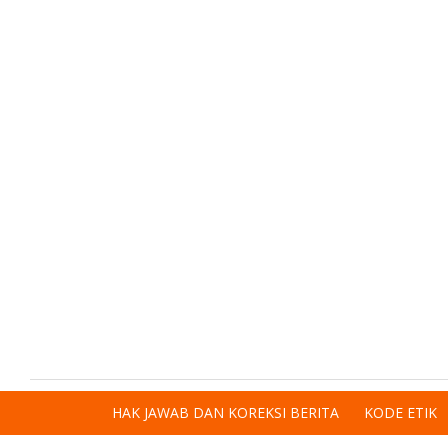
HAK JAWAB DAN KOREKSI BERITA
KODE ETIK