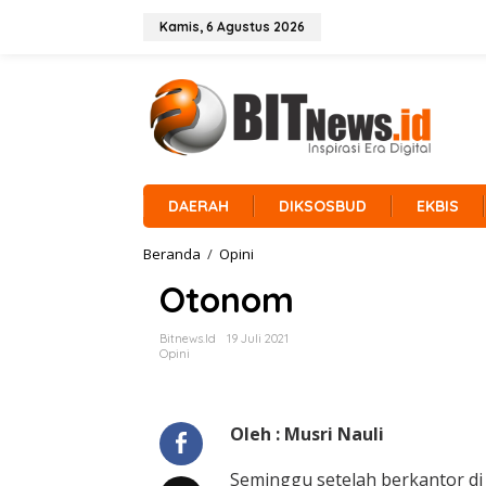
L
e
Kamis, 6 Agustus 2026
w
a
t
i
k
e
k
o
n
DAERAH
DIKSOSBUD
EKBIS
t
e
Beranda
/
Opini
O
n
t
Otonom
o
n
o
Bitnews.id
19 Juli 2021
m
Opini
Oleh : Musri Nauli
Seminggu setelah berkantor di