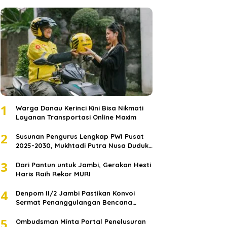
1
Warga Danau Kerinci Kini Bisa Nikmati
Layanan Transportasi Online Maxim
2
Susunan Pengurus Lengkap PWI Pusat
2025-2030, Mukhtadi Putra Nusa Duduki
Jabatan Strategis
3
Dari Pantun untuk Jambi, Gerakan Hesti
Haris Raih Rekor MURI
4
Denpom II/2 Jambi Pastikan Konvoi
Sermat Penanggulangan Bencana
Sumatera Melaju Aman
5
Ombudsman Minta Portal Penelusuran