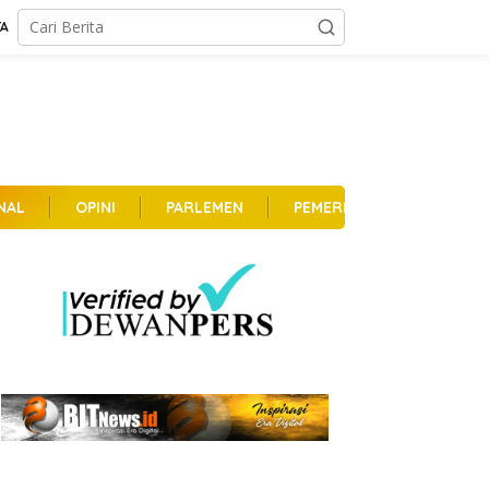
TA
NAL
OPINI
PARLEMEN
PEMERINTAHAN
PER