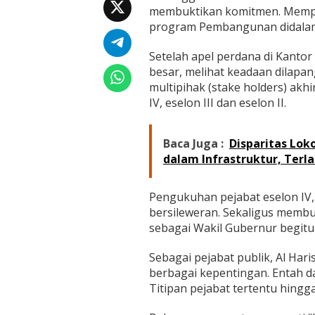
membuktikan komitmen. Mempe
program Pembangunan didalam 
Setelah apel perdana di Kanto
besar, melihat keadaan dilap
multipihak (stake holders) ak
IV, eselon III dan eselon II.
Baca Juga :
Disparitas Lok
dalam Infrastruktur, Ter
Pengukuhan pejabat eselon IV, 
bersileweran. Sekaligus membu
sebagai Wakil Gubernur begit
Sebagai pejabat publik, Al Har
berbagai kepentingan. Entah da
Titipan pejabat tertentu hingg