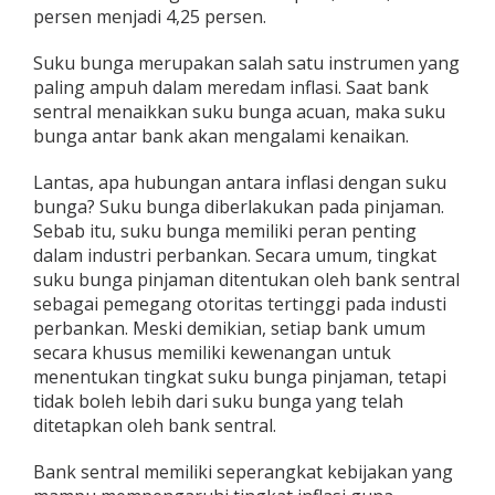
d
persen menjadi 4,25 persen.
a
n
Suku bunga merupakan salah satu instrumen yang
I
paling ampuh dalam meredam inflasi. Saat bank
n
sentral menaikkan suku bunga acuan, maka suku
f
l
bunga antar bank akan mengalami kenaikan.
a
s
Lantas, apa hubungan antara inflasi dengan suku
i
bunga? Suku bunga diberlakukan pada pinjaman.
y
Sebab itu, suku bunga memiliki peran penting
a
n
dalam industri perbankan. Secara umum, tingkat
g
suku bunga pinjaman ditentukan oleh bank sentral
S
sebagai pemegang otoritas tertinggi pada industi
e
perbankan. Meski demikian, setiap bank umum
m
secara khusus memiliki kewenangan untuk
a
k
menentukan tingkat suku bunga pinjaman, tetapi
i
tidak boleh lebih dari suku bunga yang telah
n
ditetapkan oleh bank sentral.
T
i
Bank sentral memiliki seperangkat kebijakan yang
n
g