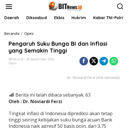
L
e
w
a
Daerah
Diksosbud
Ekbis
Hukrim
Kabar TNI-Polri
t
i
k
Beranda
/
Opini
P
e
e
Pengaruh Suku Bunga BI dan Inflasi
k
n
o
g
yang Semakin Tinggi
n
a
t
r
Bitnews.id
28 September 2022
Opini
e
u
n
h
S
Dr. Noviardi Ferzi (dok istimewa)
u
k
u
Berita ini telah dibaca sebanyak:
63
B
u
Oleh : Dr. Noviardi Ferzi
n
g
Tingkat inflasi di Indonesia diprediksi akan tetap
a
tinggi seiring kebijakan suku bunga acuan Bank
B
Indonesia naik agresif 50 basis poin, dari 3,75
I