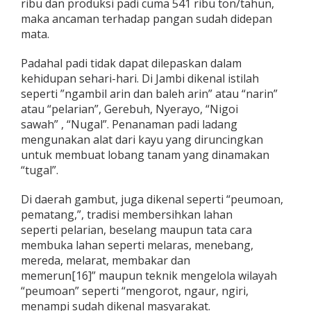
ribu dan produksi padi cuma 541 ribu ton/tahun,
maka ancaman terhadap pangan sudah didepan
mata.
Padahal padi tidak dapat dilepaskan dalam
kehidupan sehari-hari. Di Jambi dikenal istilah
seperti ”ngambil arin dan baleh arin” atau “narin”
atau “pelarian”, Gerebuh, Nyerayo, “Nigoi
sawah” , “Nugal”. Penanaman padi ladang
mengunakan alat dari kayu yang diruncingkan
untuk membuat lobang tanam yang dinamakan
“tugal”.
Di daerah gambut, juga dikenal seperti “peumoan,
pematang,”, tradisi membersihkan lahan
seperti pelarian, beselang maupun tata cara
membuka lahan seperti melaras, menebang,
mereda, melarat, membakar dan
memerun[16]” maupun teknik mengelola wilayah
“peumoan” seperti “mengorot, ngaur, ngiri,
menampi sudah dikenal masyarakat.