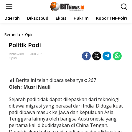
L
e
w
a
Daerah
Diksosbud
Ekbis
Hukrim
Kabar TNI-Polri
t
i
k
Beranda
/
Opini
P
e
o
Politik Padi
k
l
o
i
Bitnews.id
11 Juli 2021
n
t
Opini
t
i
e
k
n
P
a
Berita ini telah dibaca sebanyak:
267
d
Oleh : Musri Nauli
i
Sejarah padi tidak dapat dilepaskan dari teknologi
dibawa migrasi yang berasal dari India. Diduga kuat
padi dibawa masuk ke Jawa dan kepulauan Asia
Tenggara lainnya oleh bangsa Austronesia yang
pertama kali dibudidayakan di China Tengah.
Diperkirakan bahwa padi padi mulai dibudidayakan