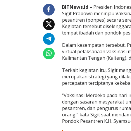
a
p
BITNews.id –
Presiden Indonesi
o
Sigit Prabowo meninjau Vaksi
l
pesantren (ponpes) secara seren
r
Kegiatan tersebut diselenggara
i
tempat ibadah dan pondok pes
T
i
n
Dalam kesempatan tersebut, Pr
j
virtual pelaksanaan vaksinasi
a
Kalimantan Tengah (Kalteng), 
u
V
a
Terkait kegiatan itu, Sigit me
k
merupakan strategi yang dilaku
s
percepatan terciptanya kekeba
i
n
“Vaksinasi Merdeka pada hari 
a
s
dengan sasaran masyarakat umu
i
pesantren, dan pengurus rumah 
M
orang,” kata Sigit saat mendam
e
Pondok Pesantren K.H. Syamsud
r
d