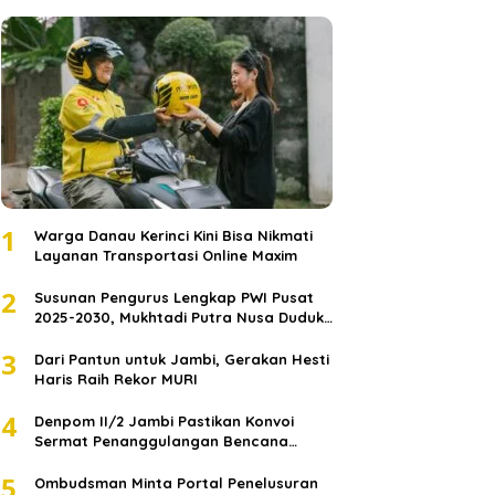
1
Warga Danau Kerinci Kini Bisa Nikmati
Layanan Transportasi Online Maxim
2
Susunan Pengurus Lengkap PWI Pusat
2025-2030, Mukhtadi Putra Nusa Duduki
Jabatan Strategis
3
Dari Pantun untuk Jambi, Gerakan Hesti
Haris Raih Rekor MURI
4
Denpom II/2 Jambi Pastikan Konvoi
Sermat Penanggulangan Bencana
Sumatera Melaju Aman
5
Ombudsman Minta Portal Penelusuran