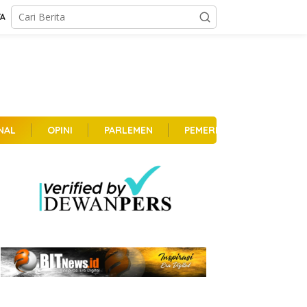
TA
NAL
OPINI
PARLEMEN
PEMERINTAHAN
PER