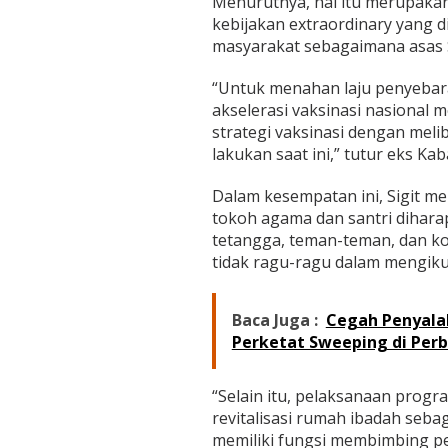
Menurutnya, hal itu merupakan
h
kebijakan extraordinary yang 
S
e
masyarakat sebagaimana asas S
-
I
“Untuk menahan laju penyebara
n
akselerasi vaksinasi nasional 
d
strategi vaksinasi dengan mel
o
n
lakukan saat ini,” tutur eks Kab
e
s
Dalam kesempatan ini, Sigit m
i
tokoh agama dan santri dihara
a
tetangga, teman-teman, dan k
tidak ragu-ragu dalam mengiku
Baca Juga :
Cegah Penyala
Perketat Sweeping di Per
“Selain itu, pelaksanaan progr
revitalisasi rumah ibadah seba
memiliki fungsi membimbing pe