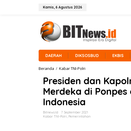
L
e
Kamis, 6 Agustus 2026
w
a
t
i
k
e
k
o
n
DAERAH
DIKSOSBUD
EKBIS
t
e
Beranda
/
Kabar TNI-Polri
P
n
r
Presiden dan Kapolr
e
s
Merdeka di Ponpes
i
d
Indonesia
e
n
d
Bitnews.id
7 September 2021
a
Kabar TNI-Polri
,
Pemerintahan
n
K