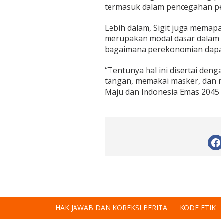
termasuk dalam pencegahan pen
Lebih dalam, Sigit juga memapa
merupakan modal dasar dalam 
bagaimana perekonomian dapat
“Tentunya hal ini disertai de
tangan, memakai masker, dan m
Maju dan Indonesia Emas 2045 da
HAK JAWAB DAN KOREKSI BERITA
KODE ETIK