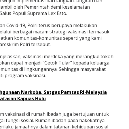
 wujud implementasi dari langkah-langkah dan
diambil oleh Pemerintah demi keselamatan
alus Populi Suprema Lex Esto.
n Covid-19, Polri terus berupaya melakukan
melalui berbagai macam strategi vaksinasi termasuk
ibatkan komunitas-komunitas seperti yang kami
areskrim Polri tersebut.
enjelaskan, vaksinasi merdeka yang merangkul tokoh-
pkan dapat menjadi “Getok Tular” kepada keluarga,
omunitas di lingkungannya. Sehingga masyarakat
ti program vaksinasi.
hgunaan Narkoba, Satgas Pamtas RI-Malaysia
batasan Kapuas Hulu
am vaksinasi di rumah ibadah juga bertujuan untuk
gai fungsi sosial. Rumah ibadah pada hakekatnya
rilaku jamaahnya dalam tatanan kehidupan sosial