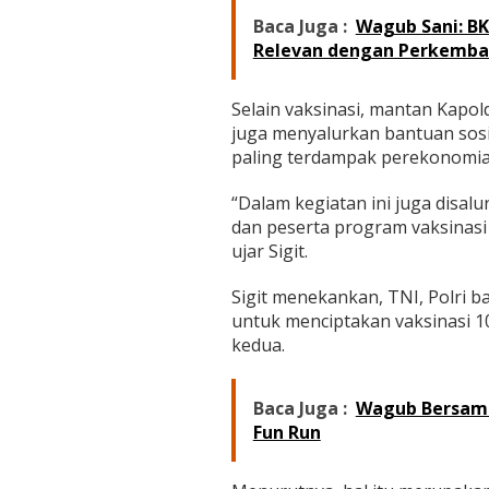
e
Baca Juga :
k
Wagub Sani: BK
a
Relevan dengan Perkemb
d
i
P
Selain vaksinasi, mantan Kapo
o
juga menyalurkan bantuan sosi
n
paling terdampak perekonomia
p
e
“Dalam kegiatan ini juga disa
s
d
dan peserta program vaksinasi
a
ujar Sigit.
n
T
Sigit menekankan, TNI, Polri 
e
untuk menciptakan vaksinasi 1
m
p
kedua.
a
t
I
Baca Juga :
Wagub Bersama
b
Fun Run
a
d
a