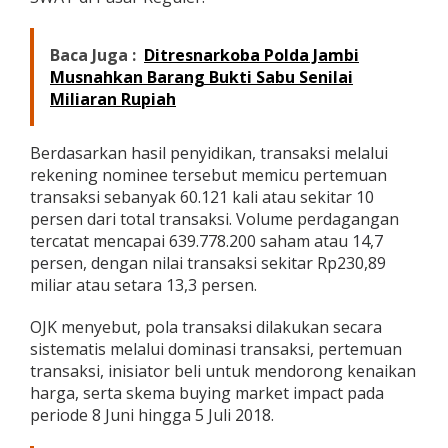
a
s
D
Baca Juga :
Ditresnarkoba Polda Jambi
i
Musnahkan Barang Bukti Sabu Senilai
n
Miliaran Rupiah
y
a
t
Berdasarkan hasil penyidikan, transaksi melalui
a
rekening nominee tersebut memicu pertemuan
k
a
transaksi sebanyak 60.121 kali atau sekitar 10
n
persen dari total transaksi. Volume perdagangan
P
tercatat mencapai 639.778.200 saham atau 14,7
-
persen, dengan nilai transaksi sekitar Rp230,89
2
miliar atau setara 13,3 persen.
1
OJK menyebut, pola transaksi dilakukan secara
sistematis melalui dominasi transaksi, pertemuan
transaksi, inisiator beli untuk mendorong kenaikan
harga, serta skema buying market impact pada
periode 8 Juni hingga 5 Juli 2018.