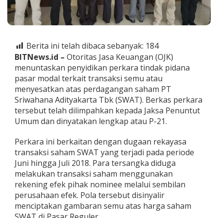
P
i
d
a
n
Berita ini telah dibaca sebanyak:
184
a
BITNews.id –
Otoritas Jasa Keuangan (OJK)
P
menuntaskan penyidikan perkara tindak pidana
a
s
pasar modal terkait transaksi semu atau
a
menyesatkan atas perdagangan saham PT
r
Sriwahana Adityakarta Tbk (SWAT). Berkas perkara
M
tersebut telah dilimpahkan kepada Jaksa Penuntut
o
d
Umum dan dinyatakan lengkap atau P-21.
a
l
Perkara ini berkaitan dengan dugaan rekayasa
S
transaksi saham SWAT yang terjadi pada periode
W
Juni hingga Juli 2018. Para tersangka diduga
A
T
melakukan transaksi saham menggunakan
,
rekening efek pihak nominee melalui sembilan
B
perusahaan efek. Pola tersebut disinyalir
e
menciptakan gambaran semu atas harga saham
r
SWAT di Pasar Reguler.
k