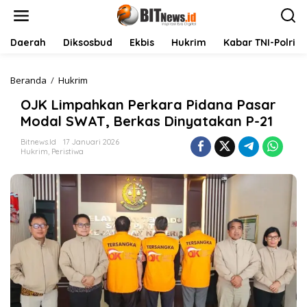
L
e
w
a
Daerah
Diksosbud
Ekbis
Hukrim
Kabar TNI-Polri
t
i
k
Beranda
/
Hukrim
O
e
J
OJK Limpahkan Perkara Pidana Pasar
k
K
o
L
Modal SWAT, Berkas Dinyatakan P-21
n
i
t
m
Bitnews.id
17 Januari 2026
Hukrim
,
Peristiwa
e
p
n
a
h
k
a
n
P
e
r
k
a
r
a