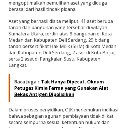
mengoptimalkan pemulihan aset yang diduga
k
berasal dari hasil tindak pidana.
a
n
S
Aset yang berhasil disita meliputi 41 aset berupa
y
tanah dan bangunan yang tersebar di wilayah
a
Sumatera Utara, terdiri atas 8 bangunan di Kota
r
Medan dan Kabupaten Deli Serdang, 29 bidang
i
a
tanah bersertifikat Hak Milik (SHM) di Kota Medan
h
dan Kabupaten Deli Serdang, 2 aset di Kota Binjai,
d
serta 2 aset di Pangkalan Susu, Kabupaten
I
Langkat.
B
P
R
S
Baca Juga :
Tak Hanya Dipecat, Oknum
G
Petugas Kimia Farma yang Gunakan Alat
P
Bekas Antigen Dipolisikan
Dalam proses penyidikan, OJK menemukan indikasi
bahwa sebagian agunan pembiayaan tidak diikat
secara sempurna sesuai ketentuan hukum dan