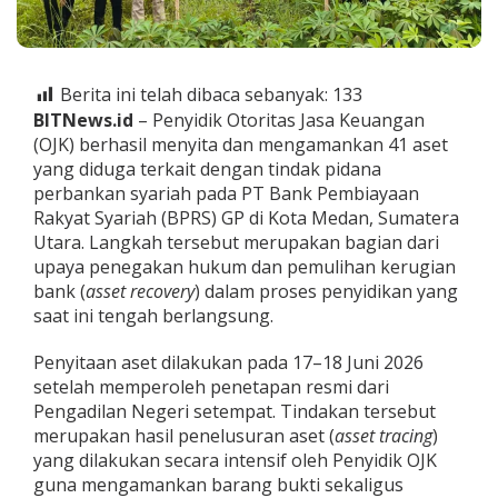
t
D
u
g
a
Berita ini telah dibaca sebanyak:
133
a
BITNews.id
– Penyidik Otoritas Jasa Keuangan
n
(OJK) berhasil menyita dan mengamankan 41 aset
T
yang diduga terkait dengan tindak pidana
i
perbankan syariah pada PT Bank Pembiayaan
n
d
Rakyat Syariah (BPRS) GP di Kota Medan, Sumatera
a
Utara. Langkah tersebut merupakan bagian dari
k
upaya penegakan hukum dan pemulihan kerugian
P
bank (
asset recovery
) dalam proses penyidikan yang
i
d
saat ini tengah berlangsung.
a
n
Penyitaan aset dilakukan pada 17–18 Juni 2026
a
setelah memperoleh penetapan resmi dari
P
Pengadilan Negeri setempat. Tindakan tersebut
e
r
merupakan hasil penelusuran aset (
asset tracing
)
b
yang dilakukan secara intensif oleh Penyidik OJK
a
guna mengamankan barang bukti sekaligus
n