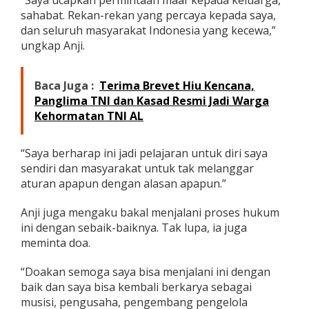
“Saya ucapkan permintaan maaf kepada keluarga,
s
sahabat. Rekan-rekan yang percaya kepada saya,
a
dan seluruh masyarakat Indonesia yang kecewa,”
i
ungkap Anji.
D
i
t
a
Baca Juga :
Terima Brevet Hiu Kencana,
n
Panglima TNI dan Kasad Resmi Jadi Warga
g
Kehormatan TNI AL
k
a
p
“Saya berharap ini jadi pelajaran untuk diri saya
K
sendiri dan masyarakat untuk tak melanggar
a
s
aturan apapun dengan alasan apapun.”
u
s
Anji juga mengaku bakal menjalani proses hukum
N
ini dengan sebaik-baiknya. Tak lupa, ia juga
a
meminta doa.
r
k
o
“Doakan semoga saya bisa menjalani ini dengan
b
baik dan saya bisa kembali berkarya sebagai
a
musisi, pengusaha, pengembang pengelola