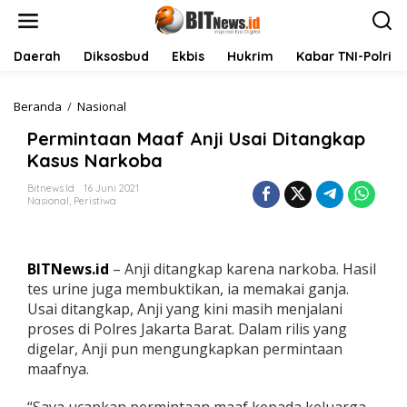
L
e
w
a
Daerah
Diksosbud
Ekbis
Hukrim
Kabar TNI-Polri
t
i
k
Beranda
/
Nasional
P
e
e
Permintaan Maaf Anji Usai Ditangkap
k
r
o
m
Kasus Narkoba
n
i
t
n
Bitnews.id
16 Juni 2021
Nasional
,
Peristiwa
e
t
n
a
a
n
BITNews.id
– Anji ditangkap karena narkoba. Hasil
M
a
tes urine juga membuktikan, ia memakai ganja.
a
Usai ditangkap, Anji yang kini masih menjalani
f
proses di Polres Jakarta Barat. Dalam rilis yang
A
digelar, Anji pun mengungkapkan permintaan
n
maafnya.
j
i
U