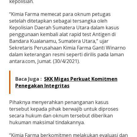
kepolisian.
u
m
“Kimia Farma memecat para oknum petugas
P
e
setelah ditetapkan sebagai tersangka oleh
t
Kepolisian Daerah Sumatera Utara dalam kasus
u
penggunaan kembali alat rapid test Antigen di
g
Bandara Kualanamu, Sumatera Utara,” ujar
a
Sekretaris Perusahaan Kimia Farma Ganti Winarno
s
K
dalam keterangan resmi seperti dirilis pada laman
i
antara.com, Jumat. (30/4/2021).
m
i
a
Baca Juga :
SKK Migas Perkuat Komitmen
F
Penegakan Integritas
a
r
m
Pihaknya menyerahkan penanganan kasus
a
y
tersebut kepada pihak berwajib untuk diproses
a
secara hukum dan oknum tersebut diberikan
n
hukuman maksimal tindakannya.
g
G
“Kimia Farma berkomitmen melakukan evaluasi dan
u