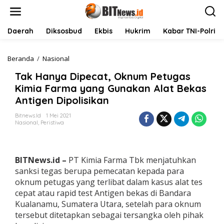
L
e
w
a
Daerah
Diksosbud
Ekbis
Hukrim
Kabar TNI-Polri
t
i
k
Beranda
/
Nasional
T
e
a
Tak Hanya Dipecat, Oknum Petugas
k
k
o
H
Kimia Farma yang Gunakan Alat Bekas
n
a
Antigen Dipolisikan
t
n
e
y
Bitnews.id
1 Mei 2021
n
a
Nasional
,
Peristiwa
D
i
p
e
BITNews.id –
PT Kimia Farma Tbk menjatuhkan
c
sanksi tegas berupa pemecatan kepada para
a
oknum petugas yang terlibat dalam kasus alat tes
t
cepat atau rapid test Antigen bekas di Bandara
,
O
Kualanamu, Sumatera Utara, setelah para oknum
k
tersebut ditetapkan sebagai tersangka oleh pihak
n