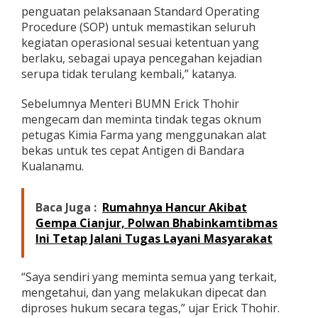
n
penguatan pelaksanaan Standard Operating
a
Procedure (SOP) untuk memastikan seluruh
k
kegiatan operasional sesuai ketentuan yang
a
berlaku, sebagai upaya pencegahan kejadian
n
serupa tidak terulang kembali,” katanya.
A
l
a
Sebelumnya Menteri BUMN Erick Thohir
t
mengecam dan meminta tindak tegas oknum
B
petugas Kimia Farma yang menggunakan alat
e
bekas untuk tes cepat Antigen di Bandara
k
a
Kualanamu.
s
A
n
Baca Juga :
Rumahnya Hancur Akibat
t
Gempa Cianjur, Polwan Bhabinkamtibmas
i
Ini Tetap Jalani Tugas Layani Masyarakat
g
e
n
“Saya sendiri yang meminta semua yang terkait,
D
i
mengetahui, dan yang melakukan dipecat dan
p
diproses hukum secara tegas,” ujar Erick Thohir.
o