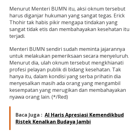
l
Menurut Menteri BUMN itu, aksi oknum tersebut
i
harus diganjar hukuman yang sangat tegas. Erick
s
i
Thohir tak habis pikir mengapa tindakan yang
k
sangat tidak etis dan membahayakan kesehatan itu
a
terjadi.
n
Menteri BUMN sendiri sudah meminta jajarannya
untuk melakukan pemeriksaan secara menyeluruh.
Menurut dia, ulah oknum tersebut mengkhianati
profesi pelayan publik di bidang kesehatan. Tak
hanya itu, dalam kondisi yang serba prihatin dia
menyesalkan masih ada orang yang mengambil
kesempatan yang merugikan dan membahayakan
nyawa orang lain. (*/Red)
Baca Juga :
Al Haris Apresiasi Kemendikbud
Ristek Kenalkan Budaya Jambi