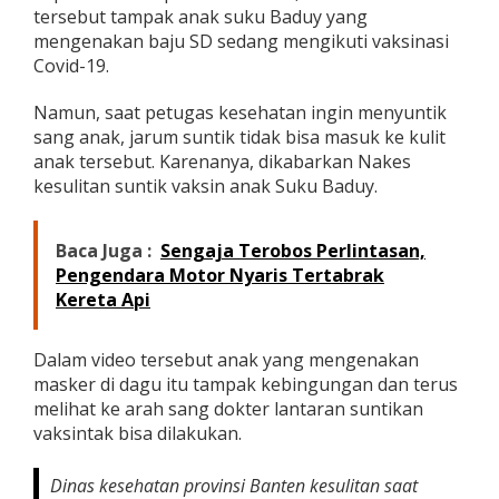
u
tersebut tampak anak suku Baduy yang
l
mengenakan baju SD sedang mengikuti vaksinasi
i
Covid-19.
t
a
Namun, saat petugas kesehatan ingin menyuntik
n
S
sang anak, jarum suntik tidak bisa masuk ke kulit
u
anak tersebut. Karenanya, dikabarkan Nakes
n
kesulitan suntik vaksin anak Suku Baduy.
t
i
k
Baca Juga :
Sengaja Terobos Perlintasan,
V
Pengendara Motor Nyaris Tertabrak
a
k
Kereta Api
s
i
n
Dalam video tersebut anak yang mengenakan
A
masker di dagu itu tampak kebingungan dan terus
n
melihat ke arah sang dokter lantaran suntikan
a
vaksintak bisa dilakukan.
k
S
D
Dinas kesehatan provinsi Banten kesulitan saat