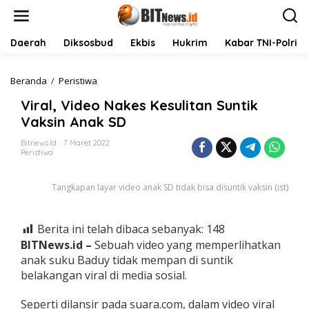
L
e
w
a
Daerah
Diksosbud
Ekbis
Hukrim
Kabar TNI-Polri
t
i
k
Beranda
/
Peristiwa
V
e
i
Viral, Video Nakes Kesulitan Suntik
k
r
o
a
Vaksin Anak SD
n
l
t
,
Bitnews.id
7 Maret 2022
Peristiwa
e
V
n
i
d
Tangkapan layar video anak SD tidak bisa disuntik vaksin (ist)
e
o
N
Berita ini telah dibaca sebanyak:
148
a
k
BITNews.id –
Sebuah video yang memperlihatkan
e
anak suku Baduy tidak mempan di suntik
s
belakangan viral di media sosial.
K
e
Seperti dilansir pada suara.com, dalam video viral
s