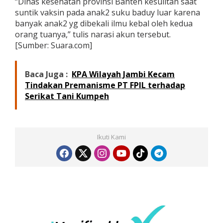
“Dinas kesehatan provinsi Banten kesulitan saat
suntik vaksin pada anak2 suku baduy luar karena
banyak anak2 yg dibekali ilmu kebal oleh kedua
orang tuanya,” tulis narasi akun tersebut.
[Sumber: Suara.com]
Baca Juga :
KPA Wilayah Jambi Kecam
Tindakan Premanisme PT FPIL terhadap
Serikat Tani Kumpeh
Ikuti Kami