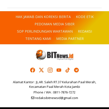
HAK JAWAB DAN KOREKSI BERITA
KODE ETIK
PEDOMAN MEDIA SIBER
SOP PERLINDUNGAN WARTAWAN
REDAKSI
TENTANG KAMI
MEDIA PARTNER
Alamat Kantor : JL.AR. Saleh RT.37 Kelurahan Paal Merah,
Kecamatan Paal Merah Kota Jambi
Phone / WA : 0811-7876-7272
redaksibitnewsid@gmail.com