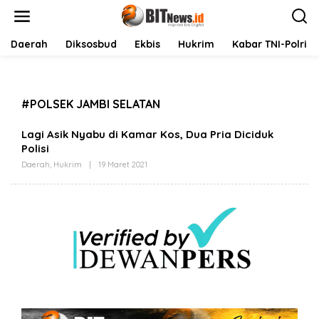
L
e
w
a
Daerah
Diksosbud
Ekbis
Hukrim
Kabar TNI-Polri
t
i
k
e
#POLSEK JAMBI SELATAN
k
o
n
Lagi Asik Nyabu di Kamar Kos, Dua Pria Diciduk
t
Polisi
e
Daerah
,
Hukrim
|
19 Maret 2021
O
n
L
E
H
B
I
T
N
E
W
S
.
I
D