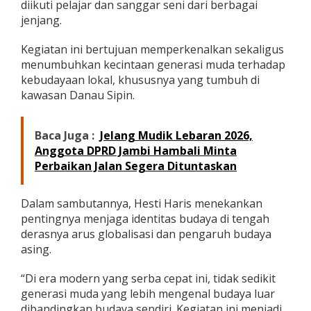
diikuti pelajar dan sanggar seni dari berbagai
r
jenjang.
i
a
n
Kegiatan ini bertujuan memperkenalkan sekaligus
B
menumbuhkan kecintaan generasi muda terhadap
u
kebudayaan lokal, khususnya yang tumbuh di
d
kawasan Danau Sipin.
a
y
a
L
Baca Juga :
Jelang Mudik Lebaran 2026,
o
Anggota DPRD Jambi Hambali Minta
k
Perbaikan Jalan Segera Dituntaskan
a
l
d
Dalam sambutannya, Hesti Haris menekankan
i
pentingnya menjaga identitas budaya di tengah
D
derasnya arus globalisasi dan pengaruh budaya
a
n
asing.
a
u
“Di era modern yang serba cepat ini, tidak sedikit
S
generasi muda yang lebih mengenal budaya luar
i
dibandingkan budaya sendiri. Kegiatan ini menjadi
p