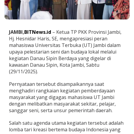
T
,
H
e
s
t
JAMBI,
BITNews.id
– Ketua TP PKK Provinsi Jambi,
i
Hj. Hesnidar Haris, SE, mengapresiasi peran
H
mahasiswa Universitas Terbuka (UT) Jambi dalam
a
upaya pelestarian seni dan budaya lokal melalui
r
i
kegiatan Danau Sipin Berdaya yang digelar di
s
kawasan Danau Sipin, Kota Jambi, Sabtu
D
(29/11/2025).
o
r
Pernyataan tersebut disampaikannya saat
o
n
menghadiri rangkaian kegiatan pemberdayaan
g
masyarakat yang digagas mahasiswa UT Jambi
P
dengan melibatkan masyarakat sekitar, pelajar,
e
sanggar seni, serta unsur pemerintah daerah.
l
e
s
Salah satu agenda utama kegiatan tersebut adalah
t
lomba tari kreasi bertema budaya Indonesia yang
a