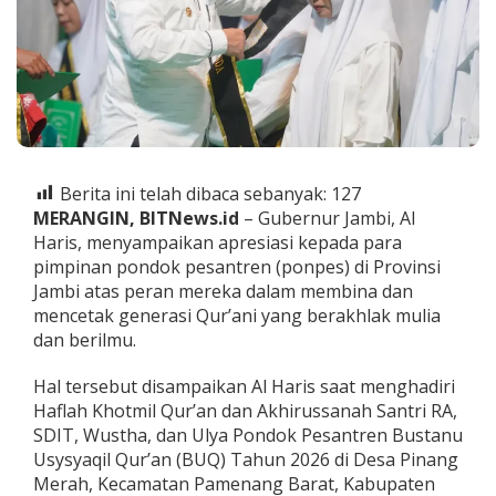
k
a
n
T
e
r
i
m
a
Berita ini telah dibaca sebanyak:
127
K
a
MERANGIN, BITNews.id
– Gubernur Jambi, Al
s
Haris, menyampaikan apresiasi kepada para
i
pimpinan pondok pesantren (ponpes) di Provinsi
h
Jambi atas peran mereka dalam membina dan
k
e
mencetak generasi Qur’ani yang berakhlak mulia
P
dan berilmu.
e
n
Hal tersebut disampaikan Al Haris saat menghadiri
g
Haflah Khotmil Qur’an dan Akhirussanah Santri RA,
a
s
SDIT, Wustha, dan Ulya Pondok Pesantren Bustanu
u
Usysyaqil Qur’an (BUQ) Tahun 2026 di Desa Pinang
h
Merah, Kecamatan Pamenang Barat, Kabupaten
P