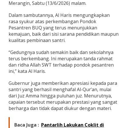
Merangin, Sabtu (13/6/2026) malam.
o
n
p
Dalam sambutannya, Al Haris mengungkapkan
e
rasa syukur atas perkembangan Pondok
s
Pesantren BUQ yang terus menunjukkan
,
kemajuan, baik dari sisi sarana pendidikan maupun
H
a
kualitas pembinaan santri.
f
a
“Gedungnya sudah semakin baik dan sekolahnya
l
terus berkembang. Ini merupakan tanda rahmat
a
dan ridha Allah SWT terhadap pondok pesantren
n
A
ini,” kata Al Haris.
l
-
Gubernur juga memberikan apresiasi kepada para
Q
santri yang berhasil menghafal Al-Qur’an, mulai
u
dari Juz Amma hingga puluhan juz. Menurutnya,
r
’
capaian tersebut merupakan prestasi yang sangat
a
berharga dan tidak dapat diukur dengan materi.
n
I
n
Baca Juga :
Pantarlih Lakukan Coklit di
v