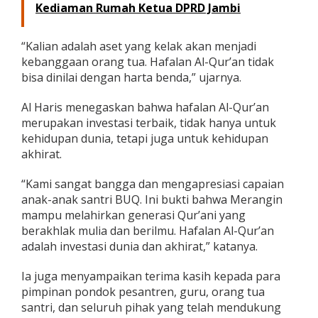
Kediaman Rumah Ketua DPRD Jambi
e
s
t
“Kalian adalah aset yang kelak akan menjadi
a
kebanggaan orang tua. Hafalan Al-Qur’an tidak
s
i
bisa dinilai dengan harta benda,” ujarnya.
u
n
Al Haris menegaskan bahwa hafalan Al-Qur’an
t
merupakan investasi terbaik, tidak hanya untuk
u
kehidupan dunia, tetapi juga untuk kehidupan
k
D
akhirat.
u
n
“Kami sangat bangga dan mengapresiasi capaian
i
anak-anak santri BUQ. Ini bukti bahwa Merangin
a
mampu melahirkan generasi Qur’ani yang
d
a
berakhlak mulia dan berilmu. Hafalan Al-Qur’an
n
adalah investasi dunia dan akhirat,” katanya.
A
k
Ia juga menyampaikan terima kasih kepada para
h
pimpinan pondok pesantren, guru, orang tua
i
r
santri, dan seluruh pihak yang telah mendukung
a