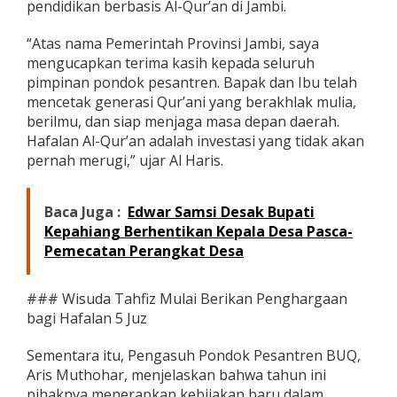
pendidikan berbasis Al-Qur’an di Jambi.
t
“Atas nama Pemerintah Provinsi Jambi, saya
mengucapkan terima kasih kepada seluruh
pimpinan pondok pesantren. Bapak dan Ibu telah
mencetak generasi Qur’ani yang berakhlak mulia,
berilmu, dan siap menjaga masa depan daerah.
Hafalan Al-Qur’an adalah investasi yang tidak akan
pernah merugi,” ujar Al Haris.
Baca Juga :
Edwar Samsi Desak Bupati
Kepahiang Berhentikan Kepala Desa Pasca-
Pemecatan Perangkat Desa
### Wisuda Tahfiz Mulai Berikan Penghargaan
bagi Hafalan 5 Juz
Sementara itu, Pengasuh Pondok Pesantren BUQ,
Aris Muthohar, menjelaskan bahwa tahun ini
pihaknya menerapkan kebijakan baru dalam