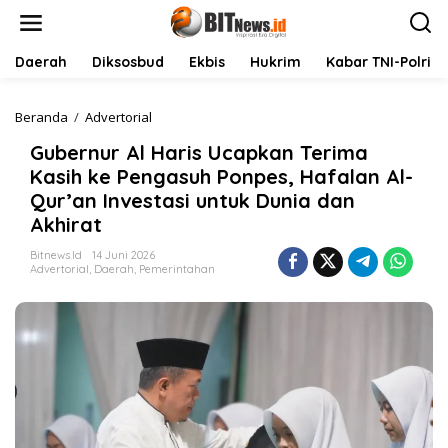
L
e
w
a
Daerah
Diksosbud
Ekbis
Hukrim
Kabar TNI-Polri
t
i
k
Beranda
/
Advertorial
G
e
u
Gubernur Al Haris Ucapkan Terima
k
b
o
e
Kasih ke Pengasuh Ponpes, Hafalan Al-
n
r
Qur’an Investasi untuk Dunia dan
t
n
Akhirat
e
u
n
r
Bitnews.id
14 Juni 2026
A
Advertorial
,
Daerah
,
Pemerintahan
l
H
a
r
i
s
U
c
a
p