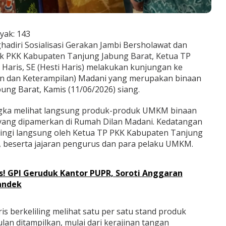
yak:
143
adiri Sosialisasi Gerakan Jambi Bersholawat dan
ak PKK Kabupaten Tanjung Jabung Barat, Ketua TP
r Haris, SE (Hesti Haris) melakukan kunjungan ke
n dan Keterampilan) Madani yang merupakan binaan
ng Barat, Kamis (11/06/2026) siang.
ngka melihat langsung produk-produk UMKM binaan
yang dipamerkan di Rumah Dilan Madani. Kedatangan
mpingi langsung oleh Ketua TP PKK Kabupaten Tanjung
at, beserta jajaran pengurus dan para pelaku UMKM.
! GPI Geruduk Kantor PUPR, Soroti Anggaran
andek
s berkeliling melihat satu per satu stand produk
n ditampilkan, mulai dari kerajinan tangan