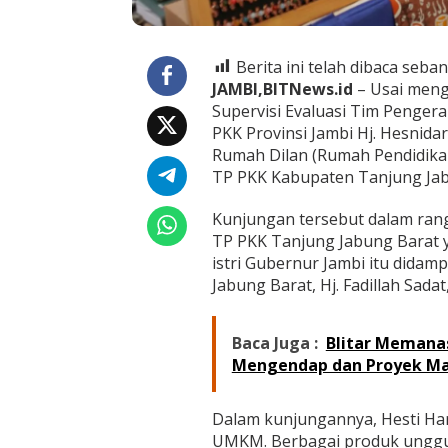
r
e
s
i
Berita ini telah dibaca seban
a
JAMBI,BITNews.id
– Usai mengh
s
Supervisi Evaluasi Tim Penger
i
P
PKK Provinsi Jambi Hj. Hesnida
r
Rumah Dilan (Rumah Pendidika
o
TP PKK Kabupaten Tanjung Jabu
d
u
Kunjungan tersebut dalam ra
k
U
TP PKK Tanjung Jabung Barat 
M
istri Gubernur Jambi itu dida
K
Jabung Barat, Hj. Fadillah Sad
M
B
i
Baca Juga :
Blitar Memanas
n
Mengendap dan Proyek M
a
a
n
Dalam kunjungannya, Hesti Hari
T
P
UMKM. Berbagai produk unggula