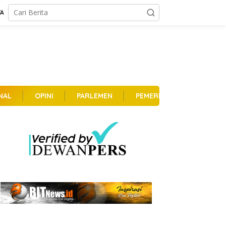
TA
NAL
OPINI
PARLEMEN
PEMERINTAHAN
PER