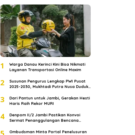
1
Warga Danau Kerinci Kini Bisa Nikmati
Layanan Transportasi Online Maxim
2
Susunan Pengurus Lengkap PWI Pusat
2025-2030, Mukhtadi Putra Nusa Duduki
Jabatan Strategis
3
Dari Pantun untuk Jambi, Gerakan Hesti
Haris Raih Rekor MURI
4
Denpom II/2 Jambi Pastikan Konvoi
Sermat Penanggulangan Bencana
Sumatera Melaju Aman
5
Ombudsman Minta Portal Penelusuran