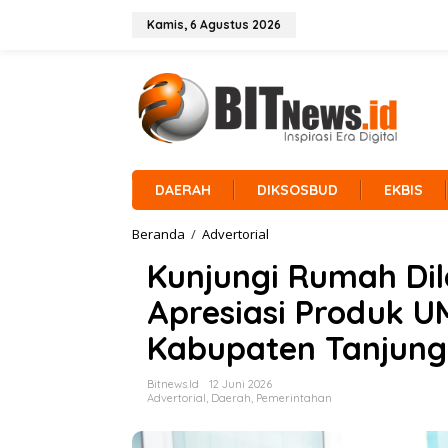
L
e
Kamis, 6 Agustus 2026
w
a
t
i
k
e
k
o
n
DAERAH
DIKSOSBUD
EKBIS
t
e
Beranda
/
Advertorial
K
n
u
Kunjungi Rumah Dil
n
j
Apresiasi Produk 
u
n
Kabupaten Tanjung
g
i
R
Bitnews.id
12 Juni 2026
u
Advertorial
,
Daerah
,
Pemerintahan
m
a