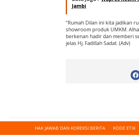
B
Jambi
a
r
a
“Rumah Dilan ini kita jadikan ru
t
showroom produk UMKM. Alhamdu
berkenan hadir dan memberi s
jelas Hj. Fadillah Sadat. (Adv)
HAK JAWAB DAN KOREKSI BERITA
KODE ETIK