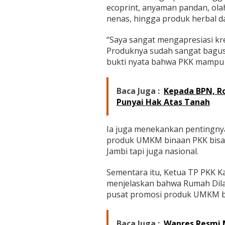
P
ecoprint, anyaman pandan, ola
K
nenas, hingga produk herbal d
K
K
“Saya sangat mengapresiasi kre
a
b
Produknya sudah sangat bagus, 
u
bukti nyata bahwa PKK mampu 
p
a
t
Baca Juga :
Kepada BPN, Ro
e
Punyai Hak Atas Tanah
n
T
a
Ia juga menekankan pentingnya 
n
j
produk UMKM binaan PKK bisa m
u
Jambi tapi juga nasional.
n
g
Sementara itu, Ketua TP PKK Ka
J
menjelaskan bahwa Rumah Dila
a
b
pusat promosi produk UMKM b
u
n
g
Baca Juga :
Wapres Resmi 