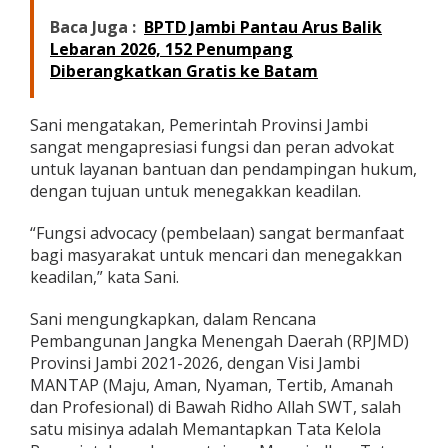
a
Baca Juga :
BPTD Jambi Pantau Arus Balik
k
Lebaran 2026, 152 Penumpang
a
t
Diberangkatkan Gratis ke Batam
y
a
n
Sani mengatakan, Pemerintah Provinsi Jambi
g
sangat mengapresiasi fungsi dan peran advokat
T
untuk layanan bantuan dan pendampingan hukum,
i
dengan tujuan untuk menegakkan keadilan.
d
a
k
“Fungsi advocacy (pembelaan) sangat bermanfaat
M
bagi masyarakat untuk mencari dan menegakkan
a
keadilan,” kata Sani.
m
p
Sani mengungkapkan, dalam Rencana
u
Pembangunan Jangka Menengah Daerah (RPJMD)
Provinsi Jambi 2021-2026, dengan Visi Jambi
MANTAP (Maju, Aman, Nyaman, Tertib, Amanah
dan Profesional) di Bawah Ridho Allah SWT, salah
satu misinya adalah Memantapkan Tata Kelola