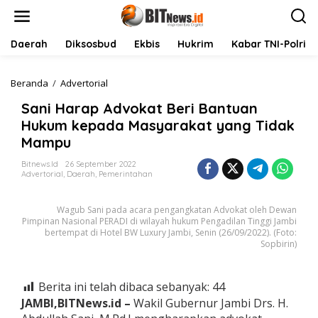
L
e
w
a
Daerah
Diksosbud
Ekbis
Hukrim
Kabar TNI-Polri
t
i
k
Beranda
/
Advertorial
S
e
a
Sani Harap Advokat Beri Bantuan
k
n
o
i
Hukum kepada Masyarakat yang Tidak
n
H
Mampu
t
a
e
r
Bitnews.id
26 September 2022
n
a
Advertorial
,
Daerah
,
Pemerintahan
p
A
Wagub Sani pada acara pengangkatan Advokat oleh Dewan
d
Pimpinan Nasional PERADI di wilayah hukum Pengadilan Tinggi Jambi
v
bertempat di Hotel BW Luxury Jambi, Senin (26/09/2022). (Foto:
o
Sopbirin)
k
a
t
Berita ini telah dibaca sebanyak:
44
B
e
JAMBI,BITNews.id –
Wakil Gubernur Jambi Drs. H.
r