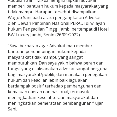
Abdullah Sani, M.Pd.I mengharapkan advokat
i
memberi bantuan hukum kepada masyarakat yang
B
tidak mampu. Harapan tersebut disampaikan
a
Wagub Sani pada acara pengangkatan Advokat
n
t
oleh Dewan Pimpinan Nasional PERADI di wilayah
u
hukum Pengadilan Tinggi Jambi bertempat di Hotel
a
BW Luxury Jambi, Senin (26/09/2022).
n
H
“Saya berharap agar Advokat mau memberi
u
k
bantuan pendampingan hukum kepada
u
masyarakat tidak mampu yang sangat
m
membutuhkan. Dan saya yakin bahwa peran dan
k
fungsi yang dilaksanakan advokat sangat berguna
e
p
bagi masyarakat/publik, dan manakala penegakan
a
hukum dan keadilan lebih baik lagi, akan
d
berdampak positif terhadap pembangunan dan
a
kemajuan daerah dan nasional, termasuk
M
meningkatkan kesejahteraan masyarakat dan
a
s
meningkatkan pemerataan pembangunan,” ujar
y
Sani.
a
r