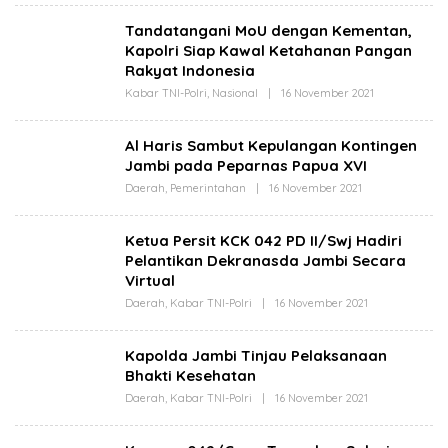
E
W
H
S
Tandatangani MoU dengan Kementan,
B
.
Kapolri Siap Kawal Ketahanan Pangan
I
I
T
D
Rakyat Indonesia
N
E
Kabar TNI-Polri
,
Nasional
|
16 November 2021
O
W
L
S
E
.
H
Al Haris Sambut Kepulangan Kontingen
I
B
D
Jambi pada Peparnas Papua XVI
I
T
Daerah
,
Pemerintahan
|
16 November 2021
O
N
L
E
E
W
H
S
Ketua Persit KCK 042 PD II/Swj Hadiri
B
.
Pelantikan Dekranasda Jambi Secara
I
I
T
D
Virtual
N
E
Daerah
,
Kabar TNI-Polri
|
16 November 2021
O
W
L
S
E
.
H
Kapolda Jambi Tinjau Pelaksanaan
I
B
D
Bhakti Kesehatan
I
T
Daerah
,
Kabar TNI-Polri
|
16 November 2021
O
N
L
E
E
W
H
S