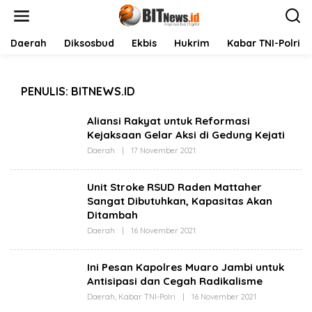
L
e
w
a
Daerah
Diksosbud
Ekbis
Hukrim
Kabar TNI-Polri
t
i
k
PENULIS:
BITNEWS.ID
e
k
o
Aliansi Rakyat untuk Reformasi
n
Kejaksaan Gelar Aksi di Gedung Kejati
t
Daerah
|
17 November 2021
O
e
L
n
E
H
Unit Stroke RSUD Raden Mattaher
B
Sangat Dibutuhkan, Kapasitas Akan
I
T
Ditambah
N
E
Daerah
|
16 November 2021
O
W
L
S
E
.
H
Ini Pesan Kapolres Muaro Jambi untuk
I
B
D
Antisipasi dan Cegah Radikalisme
I
T
Daerah
,
Kabar TNI-Polri
|
16 November 2021
O
N
L
E