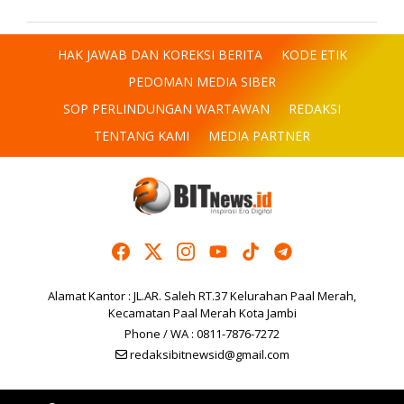
HAK JAWAB DAN KOREKSI BERITA
KODE ETIK
PEDOMAN MEDIA SIBER
SOP PERLINDUNGAN WARTAWAN
REDAKSI
TENTANG KAMI
MEDIA PARTNER
Alamat Kantor : JL.AR. Saleh RT.37 Kelurahan Paal Merah,
Kecamatan Paal Merah Kota Jambi
Phone / WA : 0811-7876-7272
redaksibitnewsid@gmail.com