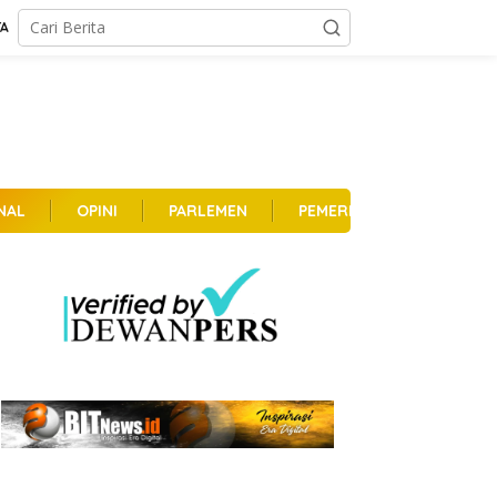
TA
NAL
OPINI
PARLEMEN
PEMERINTAHAN
PER