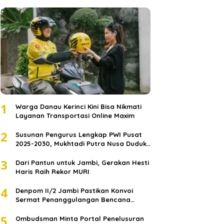
1
Warga Danau Kerinci Kini Bisa Nikmati
Layanan Transportasi Online Maxim
2
Susunan Pengurus Lengkap PWI Pusat
2025-2030, Mukhtadi Putra Nusa Duduki
Jabatan Strategis
3
Dari Pantun untuk Jambi, Gerakan Hesti
Haris Raih Rekor MURI
4
Denpom II/2 Jambi Pastikan Konvoi
Sermat Penanggulangan Bencana
Sumatera Melaju Aman
5
Ombudsman Minta Portal Penelusuran