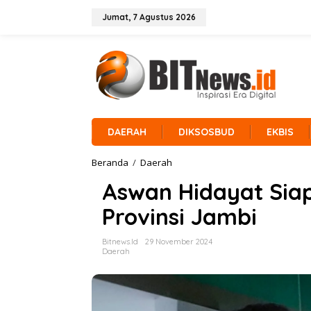
L
e
Jumat, 7 Agustus 2026
w
a
t
i
k
e
k
o
n
DAERAH
DIKSOSBUD
EKBIS
t
e
Beranda
/
Daerah
A
n
s
Aswan Hidayat Siap
w
a
Provinsi Jambi
n
H
i
Bitnews.id
29 November 2024
d
Daerah
a
y
a
t