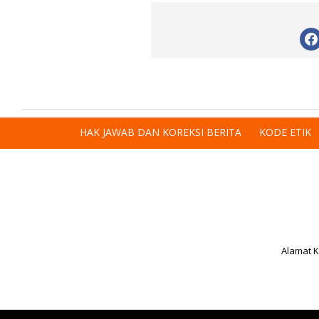
HAK JAWAB DAN KOREKSI BERITA
KODE ETIK
Alamat K