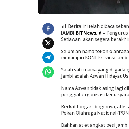
r
o
v
i
n
Berita ini telah dibaca seban
s
JAMBI,
BITNews.id
–
Pengurus 
i
J
Setiawan, akan segera berakhi
a
m
Sejumlah nama tokoh olahraga
b
memimpin KONI Provinsi Jambi
i
Salah satu nama yang di gadan
Jambi adalah Aswan Hidayat U
Nama Aswan tidak asing lagi d
penggiat organisasi kemasyarak
Berkat tangan dinginnya, atlet
Pekan Olahraga Nasional (PON)
Bahkan atlet angkat besi Jamb