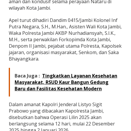
aman dan kondusif selama perayaan Nataru di
L
wilayah Kota Jambi.
i
l
Apel turut dihadiri Dandim 0415/Jambi Kolonel Inf
i
n
Putra Negara, S.H., M.Han., Asisten Wali Kota Jambi,
2
Waka Polresta Jambi AKBP Nurhadiansyah, S.I.K.,
0
M.H., serta perwakilan Forkopimda Kota Jambi,
2
Denpom II Jambi, pejabat utama Polresta, Kapolsek
5
jajaran, organisasi masyarakat, Senkom, dan Saka
Bhayangkara.
Baca Juga :
Tingkatkan Layanan Kesehatan
Masyarakat, RSUD Kaur Bangun Gedung
Baru dan Fasilitas Kesehatan Modern
Dalam amanat Kapolri Jenderal Listyo Sigit
Prabowo yang dibacakan Kapolresta Jambi,
disebutkan bahwa Operasi Lilin 2025 akan
berlangsung selama 12 hari, mulai 22 Desember
2025 hingga 2 Januari 2026.