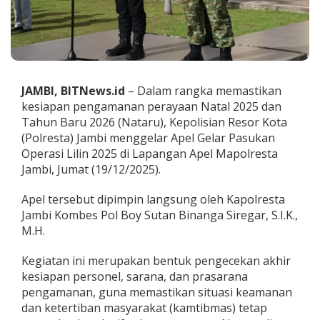
i
n
A
p
e
l
G
JAMBI, BITNews.id
– Dalam rangka memastikan
e
kesiapan pengamanan perayaan Natal 2025 dan
l
Tahun Baru 2026 (Nataru), Kepolisian Resor Kota
a
(Polresta) Jambi menggelar Apel Gelar Pasukan
r
P
Operasi Lilin 2025 di Lapangan Apel Mapolresta
a
Jambi, Jumat (19/12/2025).
s
u
Apel tersebut dipimpin langsung oleh Kapolresta
k
Jambi Kombes Pol Boy Sutan Binanga Siregar, S.I.K.,
a
n
M.H.
O
p
Kegiatan ini merupakan bentuk pengecekan akhir
e
kesiapan personel, sarana, dan prasarana
r
pengamanan, guna memastikan situasi keamanan
a
s
dan ketertiban masyarakat (kamtibmas) tetap
i