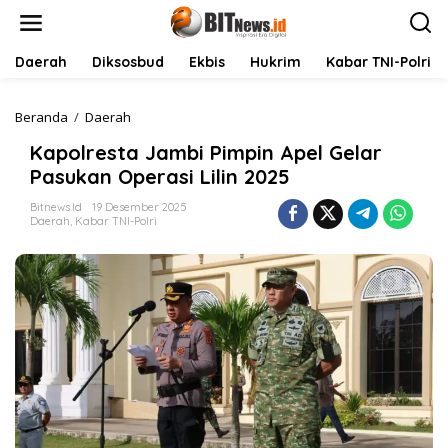
L
e
w
a
Daerah
Diksosbud
Ekbis
Hukrim
Kabar TNI-Polri
t
i
k
Beranda
/
Daerah
K
e
a
Kapolresta Jambi Pimpin Apel Gelar
k
p
o
o
Pasukan Operasi Lilin 2025
n
l
t
r
Bitnews.id
19 Desember 2025
Daerah
,
Kabar TNI-Polri
e
e
n
s
t
a
J
a
m
b
i
P
i
m
p