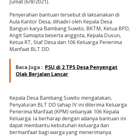
Jumat (6/8/2021).
a
B
Penyerahan bantuan tersebut di laksanakan di
a
n
Aula Kantor Desa, dihadiri oleh Kepala Desa
g
Bangun karya Bambang Suwito, BKTM, Ketua BPD,
u
Angit Samapta beserta anggota, Kepala Dusun,
n
Ketua RT, Staf Desa dan 106 Keluarga Penerima
K
Manfaat BLT DD.
a
r
y
a
Baca Juga :
PSU di 2 TPS Desa Penyengat
T
Olak Berjalan Lancar
e
r
i
m
Kepala Desa Bambang Suwito mengatakan,
a
Penyaluran BLT DD tahap IV ini diterima Keluarga
B
L
Penerima Manfaat (KPM) sebanyak 106 Kepala
T
Keluarga. Ia berharap dengan adanya bantuan ini
D
dapat membantu kebutuhan keluarga dan
D
bermanfaat bagi warga yang menerimanya.
T
a