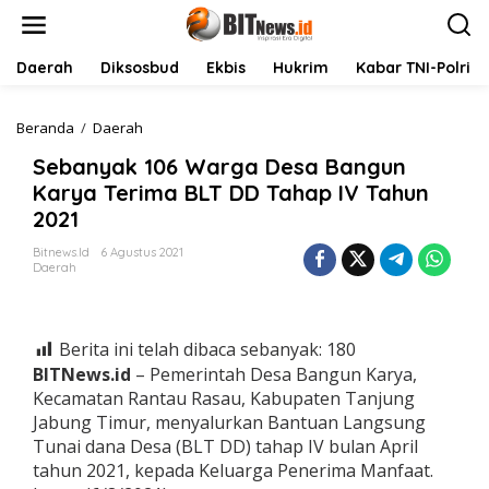
L
e
w
a
Daerah
Diksosbud
Ekbis
Hukrim
Kabar TNI-Polri
t
i
k
Beranda
/
Daerah
S
e
e
Sebanyak 106 Warga Desa Bangun
k
b
o
a
Karya Terima BLT DD Tahap IV Tahun
n
n
2021
t
y
e
a
Bitnews.id
6 Agustus 2021
n
k
Daerah
1
0
6
W
Berita ini telah dibaca sebanyak:
180
a
BITNews.id
– Pemerintah Desa Bangun Karya,
r
Kecamatan Rantau Rasau, Kabupaten Tanjung
g
Jabung Timur, menyalurkan Bantuan Langsung
a
D
Tunai dana Desa (BLT DD) tahap IV bulan April
e
tahun 2021, kepada Keluarga Penerima Manfaat.
s