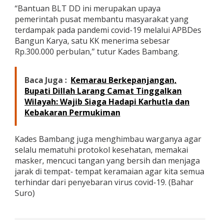
h
“Bantuan BLT DD ini merupakan upaya
a
pemerintah pusat membantu masyarakat yang
p
terdampak pada pandemi covid-19 melalui APBDes
I
Bangun Karya, satu KK menerima sebesar
V
Rp.300.000 perbulan,” tutur Kades Bambang.
T
a
h
u
Baca Juga :
Kemarau Berkepanjangan,
n
Bupati Dillah Larang Camat Tinggalkan
2
Wilayah: Wajib Siaga Hadapi Karhutla dan
0
Kebakaran Permukiman
2
1
Kades Bambang juga menghimbau warganya agar
selalu mematuhi protokol kesehatan, memakai
masker, mencuci tangan yang bersih dan menjaga
jarak di tempat- tempat keramaian agar kita semua
terhindar dari penyebaran virus covid-19. (Bahar
Suro)