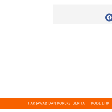
HAK JAWAB DAN KOREKSI BERITA
KODE ETIK