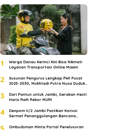
1
Warga Danau Kerinci Kini Bisa Nikmati
Layanan Transportasi Online Maxim
2
Susunan Pengurus Lengkap PWI Pusat
2025-2030, Mukhtadi Putra Nusa Duduki
Jabatan Strategis
3
Dari Pantun untuk Jambi, Gerakan Hesti
Haris Raih Rekor MURI
4
Denpom II/2 Jambi Pastikan Konvoi
Sermat Penanggulangan Bencana
Sumatera Melaju Aman
5
Ombudsman Minta Portal Penelusuran