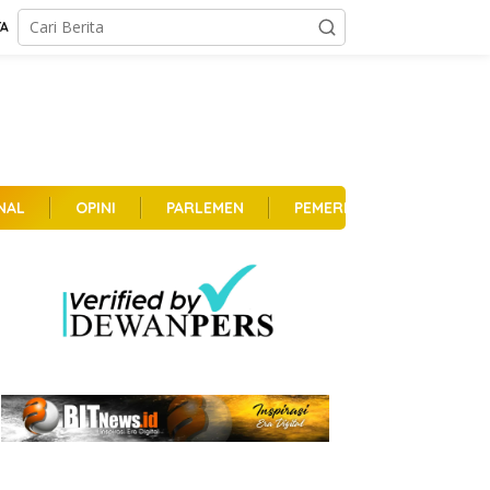
TA
NAL
OPINI
PARLEMEN
PEMERINTAHAN
PER