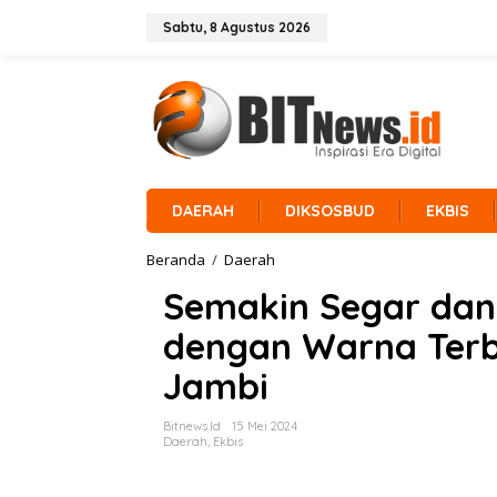
L
e
Sabtu, 8 Agustus 2026
w
a
t
i
k
e
k
o
n
DAERAH
DIKSOSBUD
EKBIS
t
e
Beranda
/
Daerah
S
n
e
Semakin Segar dan 
m
a
dengan Warna Terb
k
i
Jambi
n
S
e
Bitnews.id
15 Mei 2024
g
Daerah
,
Ekbis
a
r