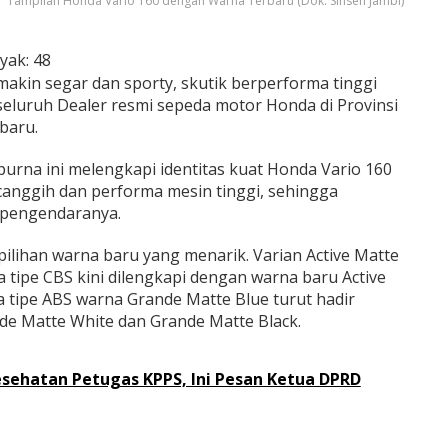
Tampilan Honda Vario 160 dengan Warna Terbaru (Dok. Sinsen Jambi)
yak:
48
akin segar dan sporty, skutik berperforma tinggi
 seluruh Dealer resmi sepeda motor Honda di Provinsi
baru.
rna ini melengkapi identitas kuat Honda Vario 160
canggih dan performa mesin tinggi, sehingga
pengendaranya.
ilihan warna baru yang menarik. Varian Active Matte
a tipe CBS kini dilengkapi dengan warna baru Active
a tipe ABS warna Grande Matte Blue turut hadir
de Matte White dan Grande Matte Black.
esehatan Petugas KPPS, Ini Pesan Ketua DPRD