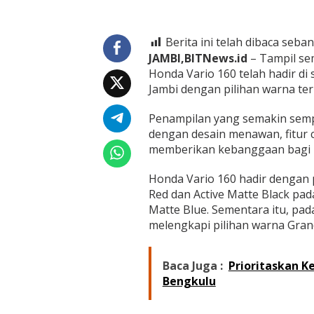
d
a
n
S
Berita ini telah dibaca seban
p
JAMBI,BITNews.id
– Tampil sem
o
Honda Vario 160 telah hadir di
r
Jambi dengan pilihan warna ter
t
y
,
Penampilan yang semakin sempu
H
dengan desain menawan, fitur 
o
memberikan kebanggaan bagi 
n
d
Honda Vario 160 hadir dengan p
a
V
Red dan Active Matte Black pad
a
Matte Blue. Sementara itu, pad
r
melengkapi pilihan warna Gran
i
o
1
Baca Juga :
Prioritaskan K
6
0
Bengkulu
d
e