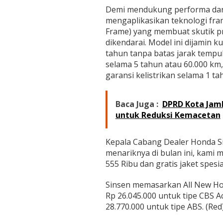
a
Demi mendukung performa dan 
s
mengaplikasikan teknologi fra
p
a
Frame) yang membuat skutik pr
l
dikendarai. Model ini dijamin k
d
tahun tanpa batas jarak tempu
i
selama 5 tahun atau 60.000 km,
J
garansi kelistrikan selama 1 ta
a
m
b
i
Baca Juga :
DPRD Kota Jam
untuk Reduksi Kemacetan
Kepala Cabang Dealer Honda S
menariknya di bulan ini, kami
555 Ribu dan gratis jaket spes
Sinsen memasarkan All New Ho
Rp 26.045.000 untuk tipe CBS A
28.770.000 untuk tipe ABS. (Red