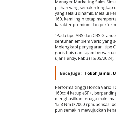
n
Manager Marketing Sales Sin
g
pilihan yang semakin lengkap
a
yang selalu dinamis. Melalui k
n
160, kami ingin tetap mempe
W
karakter premium dan performa
a
r
n
“Pada tipe ABS dan CBS Grande
a
sentuhan emblem Vario yang s
T
Melengkapi penyegaran, tipe C
e
garis tipis dan tajam berwarna
r
b
ujar Hendy. Rabu (15/05/2024).
a
r
u
Baca Juga :
Tokoh Jambi, U
t
e
l
Performa tinggi Honda Vario 16
a
160cc 4 katup eSP+, berpendi
h
menghasilkan tenaga maksimal
M
e
13,8 Nm @7000 rpm. Sensasi be
n
pun semakin mewujudkan keba
g