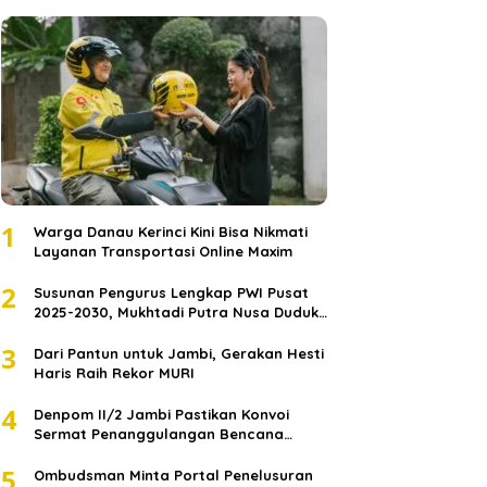
1
Warga Danau Kerinci Kini Bisa Nikmati
Layanan Transportasi Online Maxim
2
Susunan Pengurus Lengkap PWI Pusat
2025-2030, Mukhtadi Putra Nusa Duduki
Jabatan Strategis
3
Dari Pantun untuk Jambi, Gerakan Hesti
Haris Raih Rekor MURI
4
Denpom II/2 Jambi Pastikan Konvoi
Sermat Penanggulangan Bencana
Sumatera Melaju Aman
5
Ombudsman Minta Portal Penelusuran