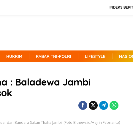
INDEKS BERI
HUKRIM
KABAR TNI-POLRI
LIFESTYLE
NASIO
zha : Baladewa Jambi
sok
uar dari Bandara Sultan Thaha Jambi. (Foto Bitnews.id/Hajrin Febrianto)