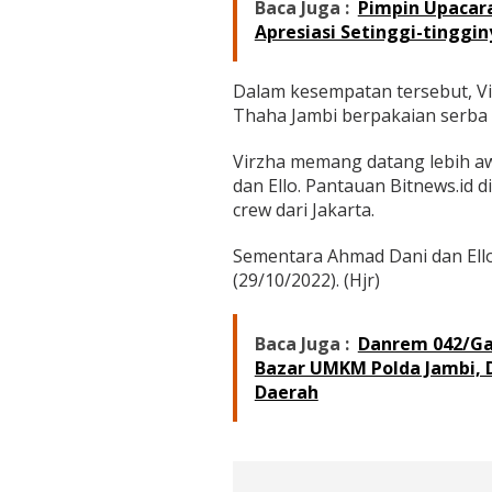
i
Baca Juga :
Pimpin Upacar
K
Apresiasi Setinggi-tinggi
e
t
e
Dalam kesempatan tersebut, Vi
m
Thaha Jambi berpakaian serba 
u
B
Virzha memang datang lebih aw
e
s
dan Ello. Pantauan Bitnews.id
o
crew dari Jakarta.
k
Sementara Ahmad Dani dan Ello 
(29/10/2022). (Hjr)
Baca Juga :
Danrem 042/Gap
Bazar UMKM Polda Jambi, 
Daerah