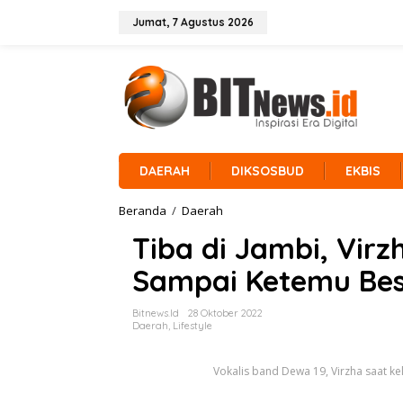
L
e
Jumat, 7 Agustus 2026
w
a
t
i
k
e
k
o
n
DAERAH
DIKSOSBUD
EKBIS
t
e
Beranda
/
Daerah
T
n
i
Tiba di Jambi, Vir
b
a
Sampai Ketemu Be
d
i
J
Bitnews.id
28 Oktober 2022
a
Daerah
,
Lifestyle
m
b
Vokalis band Dewa 19, Virzha saat kel
i
,