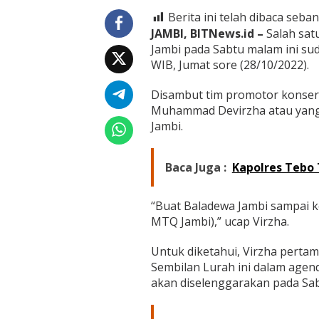
V
i
Berita ini telah dibaca seban
r
JAMBI, BITNews.id –
Salah satu
z
Jambi pada Sabtu malam ini sud
h
WIB, Jumat sore (28/10/2022).
a
:
B
Disambut tim promotor konser ’
a
Muhammad Devirzha atau yang 
l
Jambi.
a
d
e
Baca Juga :
Kapolres Tebo 
w
a
J
“Buat Baladewa Jambi sampai k
a
m
MTQ Jambi),” ucap Virzha.
b
i
Untuk diketahui, Virzha pertam
S
Sembilan Lurah ini dalam agend
a
akan diselenggarakan pada Sab
m
p
a