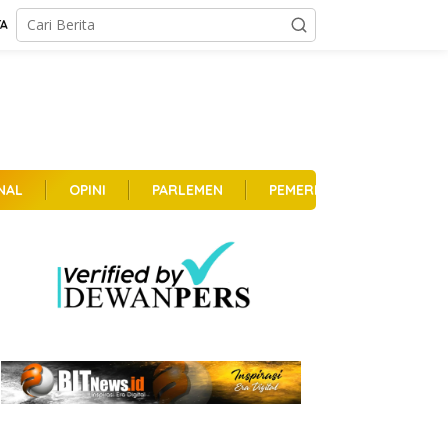
TA
NAL
OPINI
PARLEMEN
PEMERINTAHAN
PER