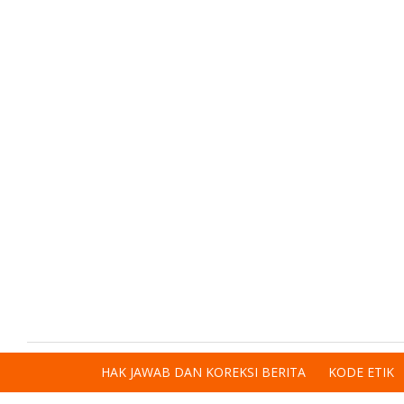
HAK JAWAB DAN KOREKSI BERITA
KODE ETIK