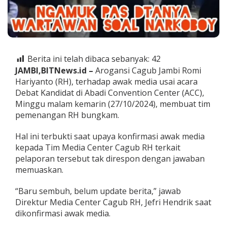
r
k
a
i
t
D
Berita ini telah dibaca sebanyak:
42
i
JAMBI,BITNews.id –
Arogansi Cagub Jambi Romi
l
a
Hariyanto (RH), terhadap awak media usai acara
p
Debat Kandidat di Abadi Convention Center (ACC),
o
Minggu malam kemarin (27/10/2024), membuat tim
r
pemenangan RH bungkam.
k
a
n
Hal ini terbukti saat upaya konfirmasi awak media
n
kepada Tim Media Center Cagub RH terkait
y
pelaporan tersebut tak direspon dengan jawaban
a
memuaskan.
R
H
k
“Baru sembuh, belum update berita,” jawab
e
Direktur Media Center Cagub RH, Jefri Hendrik saat
P
dikonfirmasi awak media.
o
l