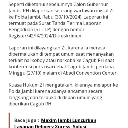
Seperti diketahui sebelumnya Calon Gubernur
d
a
Jambi, RH dilaporkan seorang wartawan inisial ZI
J
ke Polda Jambi, Rabu (30/10/2024). Laporan ini
a
termuat pada Surat Tanda Terima Laporan
m
Pengaduan (STTLP) dengan nomor
b
i
Register/42/IX/2024/Ditreskrimum.
Laporan ini dilayangkan ZI, karena ia merasa
dipermalukan di tempat umum saat menanyakan
terkait narkoboy atau narkoba ke Cagub RH saat
konferensi pers usai debat Cagub Jambi perdana,
Minggu (27/10) malam di Abadi Convention Center.
Kuasa Hukum ZI mengatakan, kliennya melapor ke
Polda Jambi karena adanya ancaman secara
langsung dan terbuka di depan umum yang
diberikan Cagub RH.
Baca Juga :
Maxim Jambi Luncurkan
Layanan Delivery Xpress, Solusi