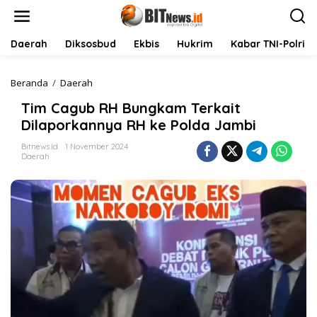
L
e
w
a
Daerah
Diksosbud
Ekbis
Hukrim
Kabar TNI-Polri
t
i
k
Beranda
/
Daerah
T
e
i
Tim Cagub RH Bungkam Terkait
k
m
o
C
Dilaporkannya RH ke Polda Jambi
n
a
t
g
Bitnews.id
1 November 2024
Daerah
e
u
n
b
R
H
B
u
n
g
k
a
m
T
e