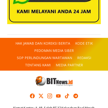
HAK JAWAB DAN KOREKSI BERITA
KODE ETIK
PEDOMAN MEDIA SIBER
SOP PERLINDUNGAN WARTAWAN
REDAKSI
TENTANG KAMI
MEDIA PARTNER
Alamat Kantor : JL.AR. Saleh RT.37 Kelurahan Paal Merah,