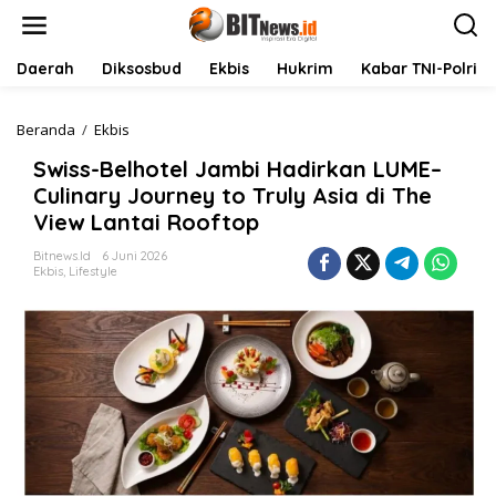
L
e
w
a
Daerah
Diksosbud
Ekbis
Hukrim
Kabar TNI-Polri
t
i
k
Beranda
/
Ekbis
S
e
w
Swiss-Belhotel Jambi Hadirkan LUME–
k
i
o
s
Culinary Journey to Truly Asia di The
n
s
View Lantai Rooftop
t
-
e
B
Bitnews.id
6 Juni 2026
n
e
Ekbis
,
Lifestyle
l
h
o
t
e
l
J
a
m
b
i