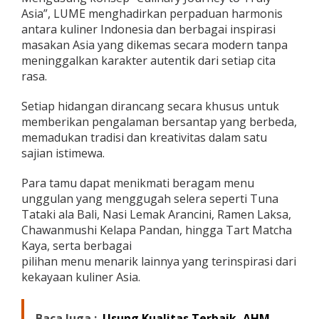
n
Asia”, LUME menghadirkan perpaduan harmonis
e
antara kuliner Indonesia dan berbagai inspirasi
y
masakan Asia yang dikemas secara modern tanpa
t
meninggalkan karakter autentik dari setiap cita
o
T
rasa.
r
u
Setiap hidangan dirancang secara khusus untuk
l
memberikan pengalaman bersantap yang berbeda,
y
memadukan tradisi dan kreativitas dalam satu
A
s
sajian istimewa.
i
a
Para tamu dapat menikmati beragam menu
d
unggulan yang menggugah selera seperti Tuna
i
Tataki ala Bali, Nasi Lemak Arancini, Ramen Laksa,
T
h
Chawanmushi Kelapa Pandan, hingga Tart Matcha
e
Kaya, serta berbagai
V
pilihan menu menarik lainnya yang terinspirasi dari
i
kekayaan kuliner Asia.
e
w
L
a
Baca Juga :
Usung Kualitas Terbaik, AHM