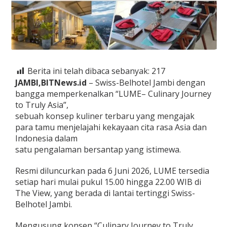
H
a
d
i
r
k
a
n
Berita ini telah dibaca sebanyak:
217
L
JAMBI,BITNews.id
– Swiss-Belhotel Jambi dengan
U
bangga memperkenalkan “LUME– Culinary Journey
M
to Truly Asia”,
E
–
sebuah konsep kuliner terbaru yang mengajak
C
para tamu menjelajahi kekayaan cita rasa Asia dan
u
Indonesia dalam
l
satu pengalaman bersantap yang istimewa.
i
n
a
Resmi diluncurkan pada 6 Juni 2026, LUME tersedia
r
setiap hari mulai pukul 15.00 hingga 22.00 WIB di
y
The View, yang berada di lantai tertinggi Swiss-
J
Belhotel Jambi.
o
u
r
Mengusung konsep “Culinary Journey to Truly