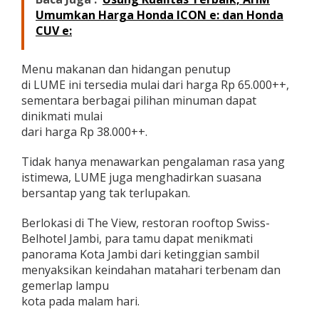
n
Umumkan Harga Honda ICON e: dan Honda
t
CUV e:
a
i
R
Menu makanan dan hidangan penutup
o
di LUME ini tersedia mulai dari harga Rp 65.000++,
o
sementara berbagai pilihan minuman dapat
f
t
dinikmati mulai
o
dari harga Rp 38.000++.
p
Tidak hanya menawarkan pengalaman rasa yang
istimewa, LUME juga menghadirkan suasana
bersantap yang tak terlupakan.
Berlokasi di The View, restoran rooftop Swiss-
Belhotel Jambi, para tamu dapat menikmati
panorama Kota Jambi dari ketinggian sambil
menyaksikan keindahan matahari terbenam dan
gemerlap lampu
kota pada malam hari.