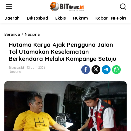
L
e
w
a
Daerah
Diksosbud
Ekbis
Hukrim
Kabar TNI-Polri
t
i
k
Beranda
/
Nasional
H
e
u
Hutama Karya Ajak Pengguna Jalan
k
t
o
a
Tol Utamakan Keselamatan
n
m
Berkendara Melalui Kampanye Setuju
t
a
e
K
Bitnews.id
10 Juni 2026
n
a
Nasional
r
y
a
A
j
a
k
P
e
n
g