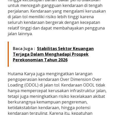
m
untuk mencegah gangguan kendaraan di tengah
p
perjalanan. Kendaraan yang mengalami kerusakan
a
di jalan tol memiliki risiko lebih tinggi karena
n
seluruh kendaraan bergerak dengan kecepatan
y
e
relatif tinggi dan dapat membahayakan pengguna
S
jalan lainnya.
e
t
u
Baca Juga :
Stabilitas Sektor Keuangan
j
Terjaga Dalam Menghadapi Prospek
u
Perekonomian Tahun 2026
Hutama Karya juga mengingatkan larangan
pengoperasian kendaraan Over Dimension Over
Loading (ODOL) di jalan tol. Kendaraan ODOL tidak
hanya mempercepat kerusakan infrastruktur jalan,
tetapi juga meningkatkan risiko kecelakaan akibat
berkurangnya kemampuan pengereman,
ketidakstabilan kendaraan, hingga potensi
kendaraan terguling. Karena itu, kepatuhan