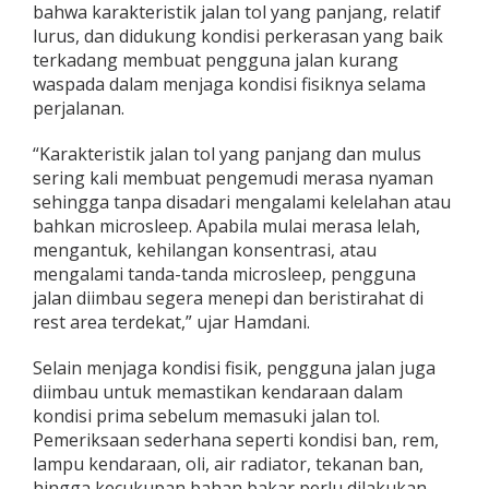
bahwa karakteristik jalan tol yang panjang, relatif
a
lurus, dan didukung kondisi perkerasan yang baik
m
a
terkadang membuat pengguna jalan kurang
t
waspada dalam menjaga kondisi fisiknya selama
a
perjalanan.
n
B
“Karakteristik jalan tol yang panjang dan mulus
e
r
sering kali membuat pengemudi merasa nyaman
k
sehingga tanpa disadari mengalami kelelahan atau
e
bahkan microsleep. Apabila mulai merasa lelah,
n
mengantuk, kehilangan konsentrasi, atau
d
a
mengalami tanda-tanda microsleep, pengguna
r
jalan diimbau segera menepi dan beristirahat di
a
rest area terdekat,” ujar Hamdani.
M
e
Selain menjaga kondisi fisik, pengguna jalan juga
l
a
diimbau untuk memastikan kendaraan dalam
l
kondisi prima sebelum memasuki jalan tol.
u
Pemeriksaan sederhana seperti kondisi ban, rem,
i
lampu kendaraan, oli, air radiator, tekanan ban,
K
hingga kecukupan bahan bakar perlu dilakukan
a