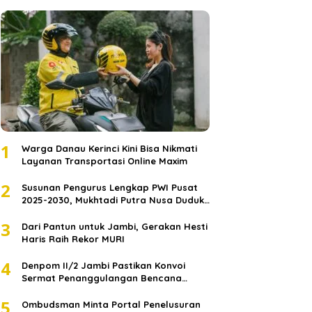
1
Warga Danau Kerinci Kini Bisa Nikmati
Layanan Transportasi Online Maxim
2
Susunan Pengurus Lengkap PWI Pusat
2025-2030, Mukhtadi Putra Nusa Duduki
Jabatan Strategis
3
Dari Pantun untuk Jambi, Gerakan Hesti
Haris Raih Rekor MURI
4
Denpom II/2 Jambi Pastikan Konvoi
Sermat Penanggulangan Bencana
Sumatera Melaju Aman
5
Ombudsman Minta Portal Penelusuran