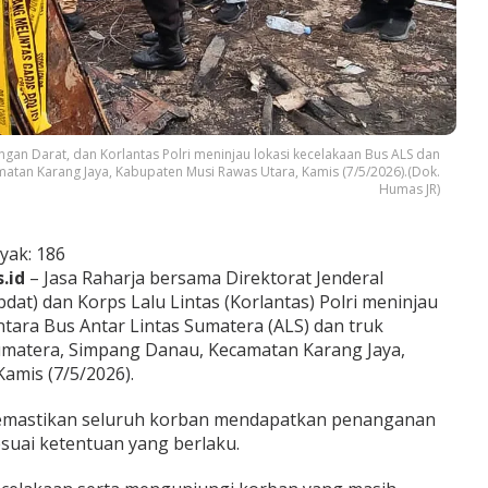
ngan Darat, dan Korlantas Polri meninjau lokasi kecelakaan Bus ALS dan
amatan Karang Jaya, Kabupaten Musi Rawas Utara, Kamis (7/5/2026).(Dok.
Humas JR)
yak:
186
.id
– Jasa Raharja bersama Direktorat Jenderal
at) dan Korps Lalu Lintas (Korlantas) Polri meninjau
tara Bus Antar Lintas Sumatera (ALS) dan truk
 Sumatera, Simpang Danau, Kecamatan Karang Jaya,
amis (7/5/2026).
memastikan seluruh korban mendapatkan penanganan
suai ketentuan yang berlaku.