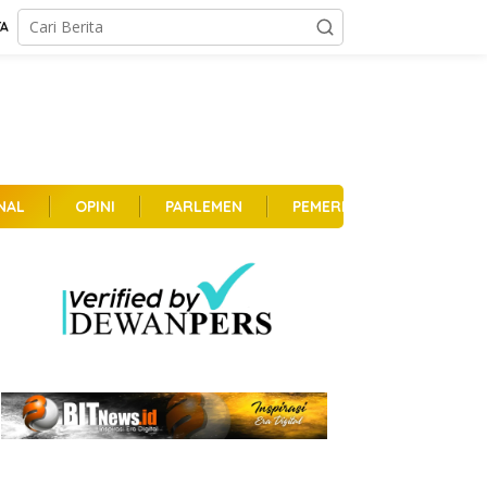
TA
NAL
OPINI
PARLEMEN
PEMERINTAHAN
PER