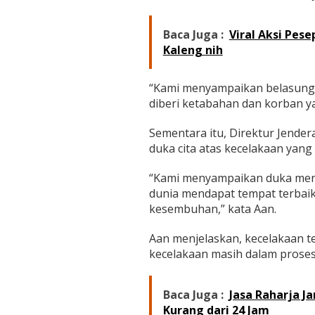
b
a
n
Baca Juga :
Viral Aksi Pes
K
Kaleng nih
e
c
e
“Kami menyampaikan belasungk
l
diberi ketabahan dan korban ya
a
k
Sementara itu, Direktur Jend
a
a
duka cita atas kecelakaan yan
n
B
“Kami menyampaikan duka mend
u
dunia mendapat tempat terbaik
s
kesembuhan,” kata Aan.
A
L
S
Aan menjelaskan, kecelakaan ter
d
kecelakaan masih dalam proses 
i
M
u
Baca Juga :
Jasa Raharja 
r
Kurang dari 24 Jam
a