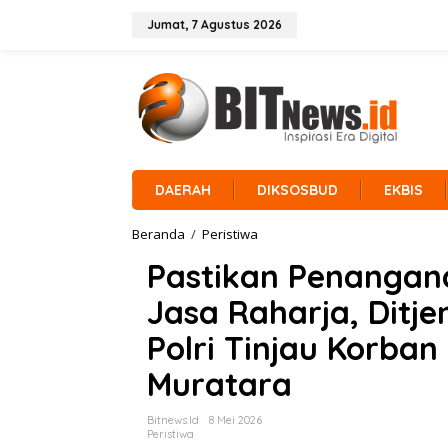
L
e
Jumat, 7 Agustus 2026
w
a
t
i
k
e
k
o
n
DAERAH
DIKSOSBUD
EKBIS
t
e
Beranda
/
Peristiwa
P
n
a
Pastikan Penangana
s
t
Jasa Raharja, Ditj
i
k
Polri Tinjau Korban
a
n
Muratara
P
e
n
Bitnews.id
8 Mei 2026
a
Peristiwa