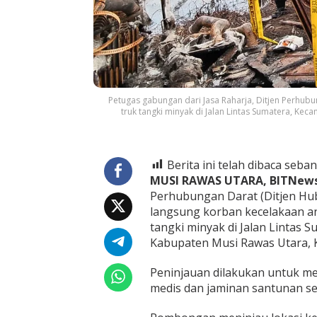
J
a
s
a
R
a
h
a
Petugas gabungan dari Jasa Raharja, Ditjen Perhubu
r
truk tangki minyak di Jalan Lintas Sumatera, Kec
j
a
,
D
Berita ini telah dibaca seban
i
MUSI RAWAS UTARA, BITNews
t
j
Perhubungan Darat (Ditjen Hubd
e
langsung korban kecelakaan an
n
tangki minyak di Jalan Lintas
H
Kabupaten Musi Rawas Utara, K
u
b
d
Peninjauan dilakukan untuk 
a
medis dan jaminan santunan se
t
d