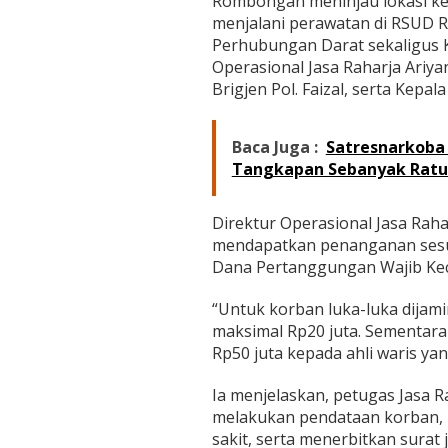
Rombongan meninjau lokasi ke
a
menjalani perawatan di RSUD Ru
n
K
Perhubungan Darat sekaligus K
o
Operasional Jasa Raharja Ariya
r
Brigjen Pol. Faizal, serta Kepal
l
a
n
Baca Juga :
Satresnarkoba 
t
Tangkapan Sebanyak Ratu
a
s
P
Direktur Operasional Jasa Rah
o
l
mendapatkan penanganan ses
r
Dana Pertanggungan Wajib Ke
i
T
“Untuk korban luka-luka dijami
i
maksimal Rp20 juta. Sementara
n
j
Rp50 juta kepada ahli waris yan
a
u
Ia menjelaskan, petugas Jasa R
K
melakukan pendataan korban, 
o
sakit, serta menerbitkan surat
r