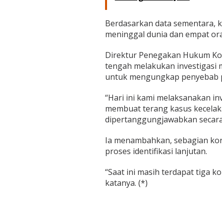
t
a
Berdasarkan data sementara, 
r
a
meninggal dunia dan empat or
Direktur Penegakan Hukum Korl
tengah melakukan investigasi 
untuk mengungkap penyebab pa
“Hari ini kami melaksanakan inv
membuat terang kasus kecelakaan
dipertanggungjawabkan secara 
Ia menambahkan, sebagian kor
proses identifikasi lanjutan.
“Saat ini masih terdapat tiga 
katanya. (*)