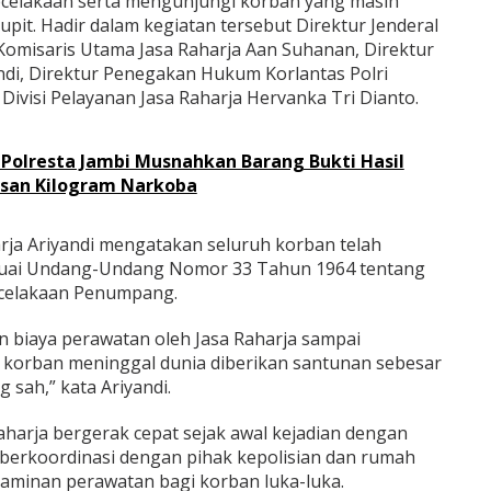
celakaan serta mengunjungi korban yang masih
pit. Hadir dalam kegiatan tersebut Direktur Jenderal
omisaris Utama Jasa Raharja Aan Suhanan, Direktur
ndi, Direktur Penegakan Hukum Korlantas Polri
a Divisi Pelayanan Jasa Raharja Hervanka Tri Dianto.
Polresta Jambi Musnahkan Barang Bukti Hasil
san Kilogram Narkoba
arja Ariyandi mengatakan seluruh korban telah
uai Undang-Undang Nomor 33 Tahun 1964 tentang
celakaan Penumpang.
n biaya perawatan oleh Jasa Raharja sampai
 korban meninggal dunia diberikan santunan sebesar
g sah,” kata Ariyandi.
aharja bergerak cepat sejak awal kejadian dengan
berkoordinasi dengan pihak kepolisian dan rumah
 jaminan perawatan bagi korban luka-luka.