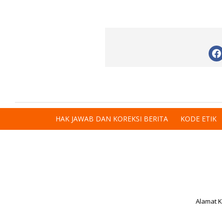
HAK JAWAB DAN KOREKSI BERITA
KODE ETIK
Alamat K