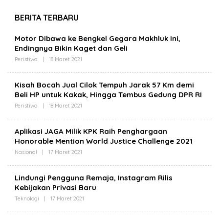
Maksimal
Rakyat Jambi,
Kegiatan Berlangsung
BERITA TERBARU
Aman dan Lancar
B
Motor Dibawa ke Bengkel Gegara Makhluk Ini,
I
Endingnya Bikin Kaget dan Geli
T
Peristiwa
|
18 Maret 2021
O
N
L
E
E
W
H
S
Kisah Bocah Jual Cilok Tempuh Jarak 57 Km demi
B
Beli HP untuk Kakak, Hingga Tembus Gedung DPR RI
I
T
Peristiwa
|
18 Maret 2021
O
N
L
E
E
W
H
S
Aplikasi JAGA Milik KPK Raih Penghargaan
B
.
Honorable Mention World Justice Challenge 2021
I
I
T
D
Nasional
|
17 Maret 2021
O
N
L
E
E
W
H
S
Lindungi Pengguna Remaja, Instagram Rilis
B
.
Kebijakan Privasi Baru
I
I
T
D
Teknologi
|
17 Maret 2021
O
N
L
E
E
W
H