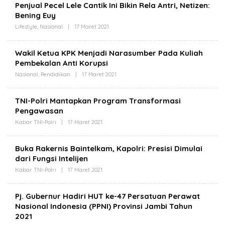
S
Penjual Pecel Lele Cantik Ini Bikin Rela Antri, Netizen:
B
.
Bening Euy
I
I
T
D
Lifestyle
,
Nasional
|
17 Maret 2021
O
N
L
E
E
W
H
S
Wakil Ketua KPK Menjadi Narasumber Pada Kuliah
B
.
Pembekalan Anti Korupsi
I
I
T
D
Nasional
,
Pendidikan
|
17 Maret 2021
O
N
L
E
E
W
H
S
TNI-Polri Mantapkan Program Transformasi
B
.
Pengawasan
I
I
T
D
Kabar TNI-Polri
|
17 Maret 2021
O
N
L
E
E
W
H
S
Buka Rakernis Baintelkam, Kapolri: Presisi Dimulai
B
.
dari Fungsi Intelijen
I
I
T
D
Kabar TNI-Polri
|
17 Maret 2021
O
N
L
E
E
W
H
S
Pj. Gubernur Hadiri HUT ke-47 Persatuan Perawat
B
.
Nasional Indonesia (PPNI) Provinsi Jambi Tahun
I
I
T
D
2021
N