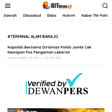
L
e
w
a
Daerah
Diksosbud
Ekbis
Hukrim
Kabar TNI-Polri
t
i
k
e
#TERMINAL ALAM BARAJO
k
o
n
Kapolda Bersama Dirlantas Polda Jambi Cek
t
Kesiapan Pos Pengaman Lebaran
e
Daerah
,
Kabar TNI-Polri
|
29 April 2021
O
n
L
E
H
B
I
T
N
E
W
S
.
I
D