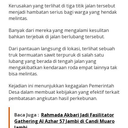
a
Kerusakan yang terlihat di tiga titik jalan tersebut
S
menjadi hambatan serius bagi warga yang hendak
i
melintas.
m
b
u
Banyak dari mereka yang mengalami kesulitan
r
bahkan terjebak di jalan berlubang tersebut.
N
a
Dari pantauan langsung di lokasi, terlihat sebuah
i
truk bermuatan sawit terpuruk di salah satu
k
H
lubang yang berada di tengah jalan yang
a
mengakibatkan kendaraan roda empat lainnya tak
n
bisa melintas.
c
u
Kejadian ini menunjukkan kegagalan Pemerintah
r
,
Desa dalam membuat kebijakan yang efektif terkait
B
pembatasan angkutan hasil perkebunan.
a
k
K
Baca Juga :
Rahmada Akbari Jadi Fasilitator
u
Gathering Al Azhar 57 Jambi di Candi Muaro
b
a
Jambi