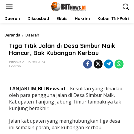
L
e
w
a
Daerah
Diksosbud
Ekbis
Hukrim
Kabar TNI-Polri
t
i
k
Beranda
/
Daerah
T
e
i
Tiga Titik Jalan di Desa Simbur Naik
k
g
o
a
Hancur, Bak Kubangan Kerbau
n
T
t
i
Bitnews.id
16 Mei 2024
Daerah
e
t
n
i
k
J
TANJABTIM,
BITNews.id
– Kesulitan yang dihadapi
a
l
oleh para pengguna jalan di Desa Simbur Naik,
a
Kabupaten Tanjung Jabung Timur tampaknya tak
n
kunjung berakhir.
d
i
Jalan kabupaten yang menghubungkan tiga desa
D
e
ini semakin parah, bak kubangan kerbau.
s