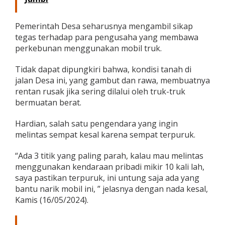
n
g
a
Pemerintah Desa seharusnya mengambil sikap
n
tegas terhadap para pengusaha yang membawa
K
perkebunan menggunakan mobil truk.
e
r
Tidak dapat dipungkiri bahwa, kondisi tanah di
b
a
jalan Desa ini, yang gambut dan rawa, membuatnya
u
rentan rusak jika sering dilalui oleh truk-truk
bermuatan berat.
Hardian, salah satu pengendara yang ingin
melintas sempat kesal karena sempat terpuruk.
“Ada 3 titik yang paling parah, kalau mau melintas
menggunakan kendaraan pribadi mikir 10 kali lah,
saya pastikan terpuruk, ini untung saja ada yang
bantu narik mobil ini, ” jelasnya dengan nada kesal,
Kamis (16/05/2024).