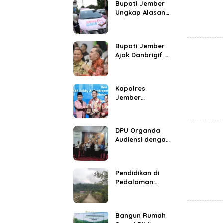
Bupati Jember
Ungkap Alasan
Homecare
Jemput Pasien
Hingga ke
Bupati Jember
Rumah
Ajak Danbrigif 9
Kostrad Perkuat
Sinergi Bangun
Daerah
Kapolres
Jember
Berganti, Gus
Fawait Nilai
Stabilitas
DPU Organda
Keamanan Jadi
Audiensi dengan
Penopang
Kadishub Jambi,
Pertumbuhan
Bahas Penataan
Ekonomi
Angkutan Batu
Pendidikan di
Bara dan CPO
Pedalaman:
Harapan yang
Terus Menyala
Bangun Rumah