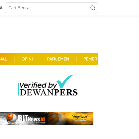
TA
NAL
OPINI
PARLEMEN
PEMERINTAHAN
PER