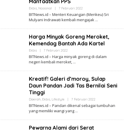
Manfaatkan PPS
S
.
Ekbis
,
Nasional
|
7 Februari 2022
O
I
L
BITNews.id – Menteri Keuangan (Menkeu) Sri
D
E
Mulyani Indrawati kembali mengajak
H
B
I
T
Harga Minyak Goreng Meroket,
N
E
Kemendag Bantah Ada Kartel
W
S
Ekbis
|
7 Februari 2022
O
.
L
BITNews.id – Harga minyak goreng di dalam
I
E
negeri kembali meroket,
D
H
B
I
T
Kreatif! Galeri d’moroy, Sulap
N
E
Daun Pandan Jadi Tas Bernilai Seni
W
Tinggi
S
.
Daerah
,
Ekbis
,
Lifestyle
|
7 Februari 2022
O
I
L
D
BITNews.id – Pandan dikenal sebagai tumbuhan
E
yang memiliki wangi yang
H
B
I
T
Pewarna Alami dari Serat
N