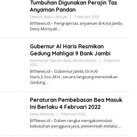
E
Tumbuhan Digunakan Perajin Tas
W
Anyaman Pandan
S
.
Daerah
,
Ekbis
,
Lifestyle
|
7 Februari 2022
O
I
L
D
BITNews.id – Pengrajin tas anyaman di Kota Jambi,
E
Deny Moroyati
H
B
I
T
Gubernur Al Haris Resmikan
N
E
Gedung Mahligai 9 Bank Jambi
W
S
Advertorial
,
Daerah
,
Ekbis
,
Pemerintahan
|
4 Februari
.
2022
O
I
L
BITNews.id – Gubernur Jambi, Dr.H.Al
D
E
Haris,S.Sos.,M.H., secara langsung meresmikan
H
Gedung
B
I
T
N
Peraturan Pembebasan Bea Masuk
E
W
Ini Berlaku 4 Februari 2022
S
.
Ekbis
,
Nasional
|
3 Februari 2022
O
I
L
BITNews.id – Dalam rangka mengakomodasi
D
E
kebutuhan pengguna jasa, pemerintah melalui
H
B
I