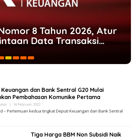
Nomor 8 Tahun 2026, Atur
ntaan Data Transaksi
4 
 Keuangan dan Bank Sentral G20 Mulai
ukan Pembahasan Komunike Pertama
onal
|
16 Februari 2022
O
L
id – Pertemuan kedua tingkat Deputi Keuangan dan Bank Sentral
E
H
B
I
T
Tiga Harga BBM Non Subsidi Naik
N
E