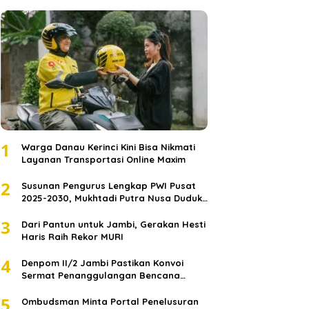
1
Warga Danau Kerinci Kini Bisa Nikmati
Layanan Transportasi Online Maxim
2
Susunan Pengurus Lengkap PWI Pusat
2025-2030, Mukhtadi Putra Nusa Duduki
Jabatan Strategis
3
Dari Pantun untuk Jambi, Gerakan Hesti
Haris Raih Rekor MURI
4
Denpom II/2 Jambi Pastikan Konvoi
Sermat Penanggulangan Bencana
Sumatera Melaju Aman
5
Ombudsman Minta Portal Penelusuran