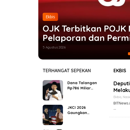
Ekbis
OJK Terbitkan POJK 
Pelaporan dan Permi
Industri Pindar
5 Agustus 2026
TERHANGAT SEPEKAN
EKBIS
Deputi
Dana Talangan
Rp786 Miliar
Melak
untuk Percepat
Ekbis
,
Nasi
Pembangunan
BITNews.
Jember, Bukan
JKCI 2026
Menutup Defisit
Gaungkan
Kas
Ambisi Jember
Jadi Kiblat
Cerutu Dunia