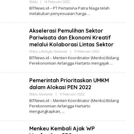
Ekbis
|
14 Februari 2022
O
W
L
BITNews.id – PT Pertamina Patra Niaga telah
S
E
.
melakukan penyesuaian harga
H
I
B
D
I
T
Akselerasi Pemulihan Sektor
N
E
Pariwisata dan Ekonomi Kreatif
W
melalui Kolaborasi Lintas Sektor
S
.
Ekbis
,
Lifestyle
,
Nasional
|
11 Februari 2022
O
I
L
D
BITNews.id – Menteri Koordinator (Menko) Bidang
E
Perekonomian Airlangga Hartarto mengajak
H
B
I
T
Pemerintah Prioritaskan UMKM
N
E
dalam Alokasi PEN 2022
W
S
Ekbis
,
Nasional
|
11 Februari 2022
O
.
L
BITNews.id – Menteri Koordinator (Menko) Bidang
I
E
Perekonomian Airlangga Hartarto
D
H
mengungkapkan,
B
I
T
N
Menkeu Kembali Ajak WP
E
W