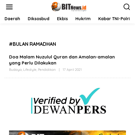
L
e
w
a
Daerah
Diksosbud
Ekbis
Hukrim
Kabar TNI-Polri
t
i
k
e
#BULAN RAMADHAN
k
o
n
Doa Malam Nuzulul Quran dan Amalan-amalan
t
yang Perlu Dilakukan
e
Budaya
,
Lifestyle
,
Pendidikan
|
17 April 2021
O
n
L
E
H
B
I
T
N
E
W
S
.
I
D