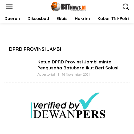
L
Ketua DPRD Provinsi Jambi minta Pengusaha
e
Batubara Ikut Beri Solusi
w
a
Daerah
Diksosbud
Ekbis
Hukrim
Kabar TNI-Polri
16 November 2021
t
i
k
e
k
DPRD PROVINSI JAMBI
o
n
t
Ketua DPRD Provinsi Jambi minta
e
Pengusaha Batubara Ikut Beri Solusi
n
Advertorial
|
16 November 2021
O
L
E
H
B
I
T
N
E
W
S
.
I
D